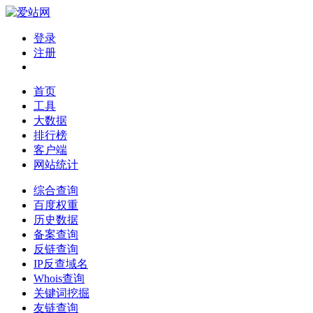
登录
注册
首页
工具
大数据
排行榜
客户端
网站统计
综合查询
百度权重
历史数据
备案查询
反链查询
IP反查域名
Whois查询
关键词挖掘
友链查询