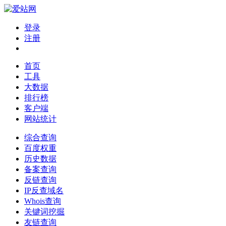
登录
注册
首页
工具
大数据
排行榜
客户端
网站统计
综合查询
百度权重
历史数据
备案查询
反链查询
IP反查域名
Whois查询
关键词挖掘
友链查询