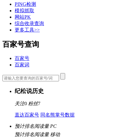
PING检测
模拟抓取
网站PK
综合收录查询
更多工具>>
百家号查询
百家号
百家词
纪松说历史
关注
0
粉丝
7
直达百家号
同名熊掌号数据
预计排名阅读量 PC
预计排名阅读量 移动