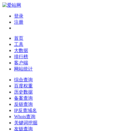
登录
注册
首页
工具
大数据
排行榜
客户端
网站统计
综合查询
百度权重
历史数据
备案查询
反链查询
IP反查域名
Whois查询
关键词挖掘
友链查询