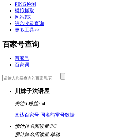
PING检测
模拟抓取
网站PK
综合收录查询
更多工具>>
百家号查询
百家号
百家词
川妹子法语屋
关注
6
粉丝
754
直达百家号
同名熊掌号数据
预计排名阅读量 PC
预计排名阅读量 移动