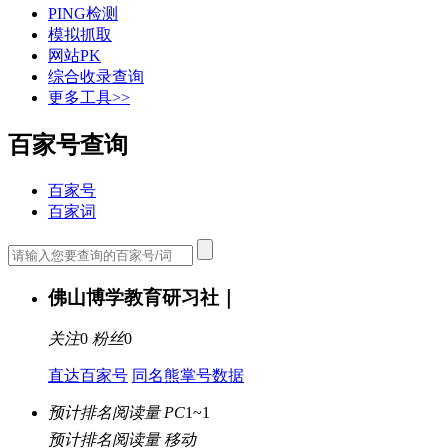
PING检测
模拟抓取
网站PK
综合收录查询
更多工具>>
百家号查询
百家号
百家词
佛山博学教育研习社｜
关注
0
粉丝
0
直达百家号
同名熊掌号数据
预计排名阅读量 PC
1~1
预计排名阅读量 移动