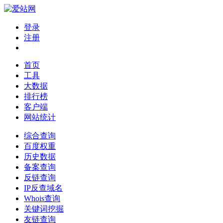
登录
注册
首页
工具
大数据
排行榜
客户端
网站统计
综合查询
百度权重
历史数据
备案查询
反链查询
IP反查域名
Whois查询
关键词挖掘
友链查询