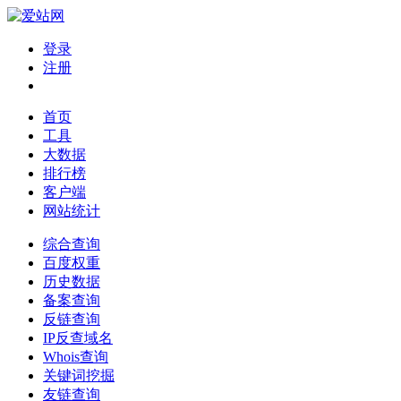
登录
注册
首页
工具
大数据
排行榜
客户端
网站统计
综合查询
百度权重
历史数据
备案查询
反链查询
IP反查域名
Whois查询
关键词挖掘
友链查询