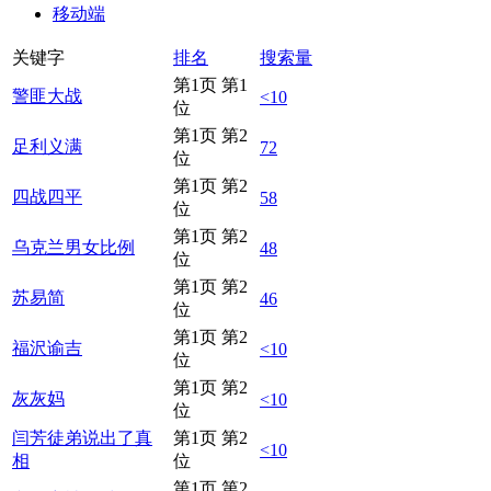
移动端
关键字
排名
搜索量
第1页 第1
警匪大战
<10
位
第1页 第2
足利义满
72
位
第1页 第2
四战四平
58
位
第1页 第2
乌克兰男女比例
48
位
第1页 第2
苏易简
46
位
第1页 第2
福沢谕吉
<10
位
第1页 第2
灰灰妈
<10
位
闫芳徒弟说出了真
第1页 第2
<10
相
位
第1页 第2