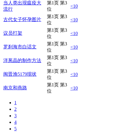
当人类出现瘟疫大
第1页 第3
<10
流行
位
第1页 第3
古代女子怀孕图片
<10
位
第1页 第3
议员打架
<10
位
第1页 第3
罗刹海市白话文
<10
位
第1页 第3
洋葱晶的制作方法
<10
位
第1页 第3
闽晋渔5179现状
<10
位
第1页 第3
南京和燕路
<10
位
1
2
3
4
5