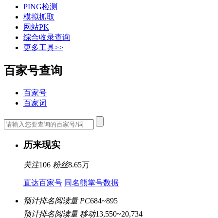
PING检测
模拟抓取
网站PK
综合收录查询
更多工具>>
百家号查询
百家号
百家词
历来现实
关注
106
粉丝
8.65万
直达百家号
同名熊掌号数据
预计排名阅读量 PC
684~895
预计排名阅读量 移动
13,550~20,734