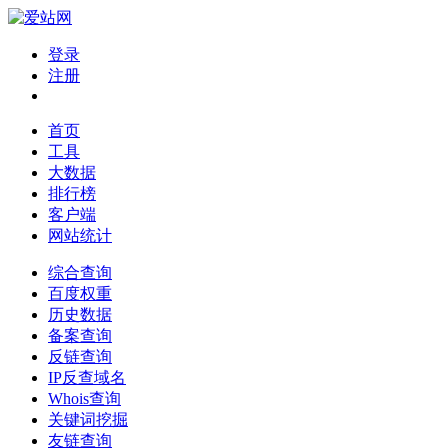
登录
注册
首页
工具
大数据
排行榜
客户端
网站统计
综合查询
百度权重
历史数据
备案查询
反链查询
IP反查域名
Whois查询
关键词挖掘
友链查询