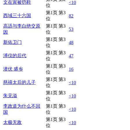
文在寅被扔鞋
<10
位
第1页 第3
西域三十六国
82
位
高适与李白绝交原
第1页 第3
53
因
位
第1页 第3
新佑卫门
48
位
第1页 第3
溥仪的后代
47
位
第1页 第3
潜伏 盛乡
16
位
第1页 第3
慈禧太后的儿子
<10
位
第1页 第3
朱见溢
<10
位
李政道为什么不回
第1页 第3
<10
国
位
第1页 第3
太极无敌
<10
位