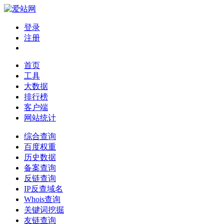
登录
注册
首页
工具
大数据
排行榜
客户端
网站统计
综合查询
百度权重
历史数据
备案查询
反链查询
IP反查域名
Whois查询
关键词挖掘
友链查询