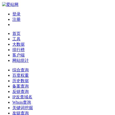
登录
注册
首页
工具
大数据
排行榜
客户端
网站统计
综合查询
百度权重
历史数据
备案查询
反链查询
IP反查域名
Whois查询
关键词挖掘
友链查询