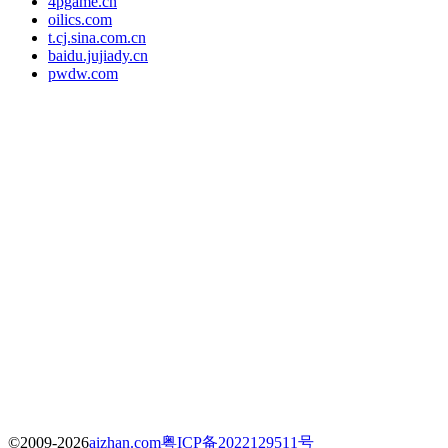
4pgame.cn
oilics.com
t.cj.sina.com.cn
baidu.jujiady.cn
pwdw.com
©2009-2026
aizhan.com
粤ICP备2022129511号