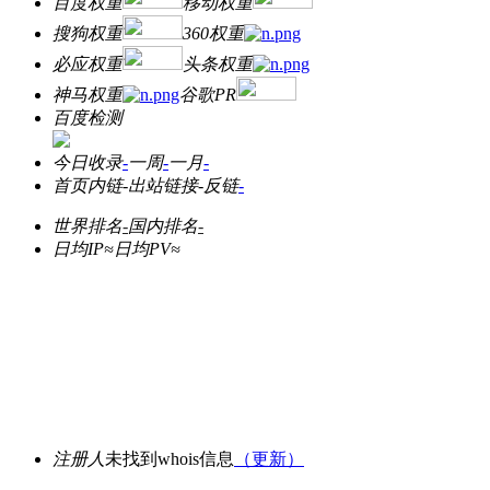
百度权重
移动权重
搜狗权重
360权重
必应权重
头条权重
神马权重
谷歌PR
百度检测
今日收录
-
一周
-
一月
-
首页内链
-
出站链接
-
反链
-
世界排名
-
国内排名
-
日均IP≈
日均PV≈
注册人
未找到whois信息
（更新）