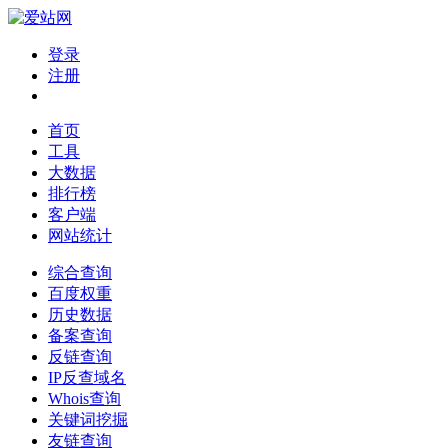
登录
注册
首页
工具
大数据
排行榜
客户端
网站统计
综合查询
百度权重
历史数据
备案查询
反链查询
IP反查域名
Whois查询
关键词挖掘
友链查询