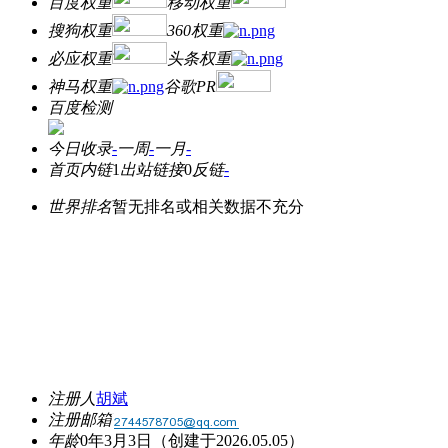
百度权重
移动权重
搜狗权重
360权重
必应权重
头条权重
神马权重
谷歌PR
百度检测
今日收录
-
一周
-
一月
-
首页内链
1
出站链接
0
反链
-
世界排名
暂无排名或相关数据不充分
注册人
胡斌
注册邮箱
年龄
0年3月3日
（创建于2026.05.05）