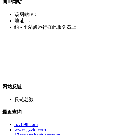
同IP网站
该网站IP：
-
地址：
-
约
-
个站点运行在此服务器上
网站反链
反链总数：
-
最近查询
hcz898.com
www.gzzld.com