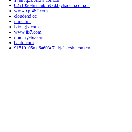
17envqxs.baxiw.com.cn
92510504macubth97d.bjchaoshi.com.cn
www.xpj467.com
cloudend.cc
itime.fun
lvtongjx.com
www.iis7.com
nmu.rigebi.com
baidu.com
91510105ma6a603c7a.bjchaoshi.com.cn