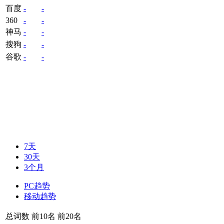
百度
-
-
360
-
-
神马
-
-
搜狗
-
-
谷歌
-
-
7天
30天
3个月
PC趋势
移动趋势
总词数
前10名
前20名