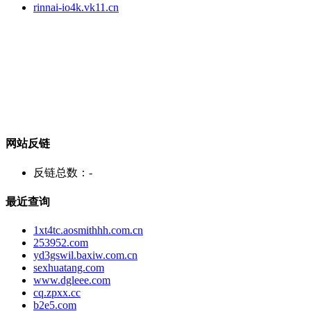
rinnai-io4k.vk11.cn
网站反链
反链总数：
-
最近查询
1xt4tc.aosmithhh.com.cn
253952.com
yd3gswil.baxiw.com.cn
sexhuatang.com
www.dgleee.com
cq.zpxx.cc
b2e5.com