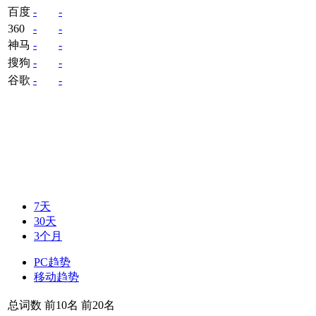
百度
-
-
360
-
-
神马
-
-
搜狗
-
-
谷歌
-
-
7天
30天
3个月
PC趋势
移动趋势
总词数
前10名
前20名