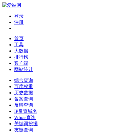
登录
注册
首页
工具
大数据
排行榜
客户端
网站统计
综合查询
百度权重
历史数据
备案查询
反链查询
IP反查域名
Whois查询
关键词挖掘
友链查询