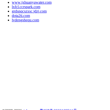
www.jxhuanyawater.com
lxfcl.ccrspark.com
grdsnqcszxsc.jdzj.com
dota2ti.com
lvdengshequ.com