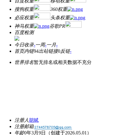
百度权重
移动权重
搜狗权重
360权重
必应权重
头条权重
神马权重
谷歌PR
百度检测
今日收录
-
一周
-
一月
-
首页内链
94
出站链接
0
反链
-
世界排名
暂无排名或相关数据不充分
注册人
胡斌
注册邮箱
年龄
0年3月9日
（创建于2026.05.01）