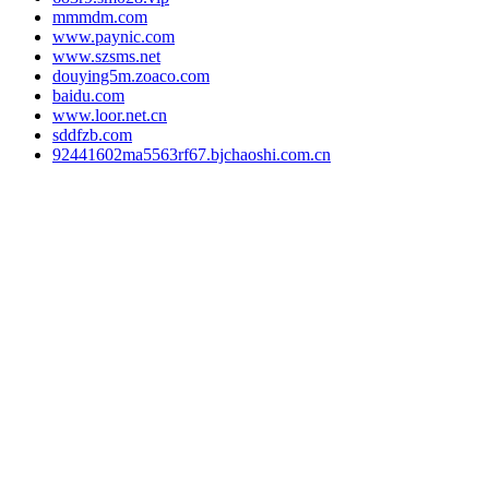
mmmdm.com
www.paynic.com
www.szsms.net
douying5m.zoaco.com
baidu.com
www.loor.net.cn
sddfzb.com
92441602ma5563rf67.bjchaoshi.com.cn