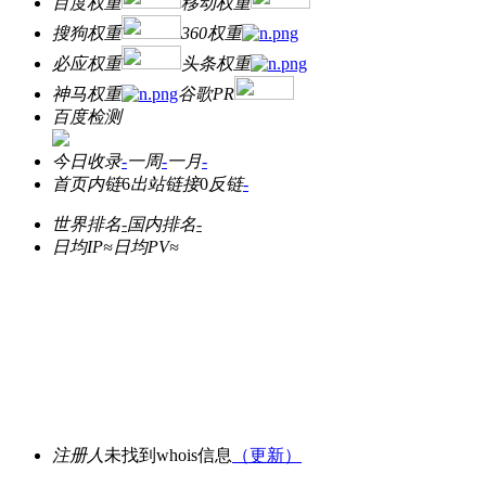
百度权重
移动权重
搜狗权重
360权重
必应权重
头条权重
神马权重
谷歌PR
百度检测
今日收录
-
一周
-
一月
-
首页内链
6
出站链接
0
反链
-
世界排名
-
国内排名
-
日均IP≈
日均PV≈
注册人
未找到whois信息
（更新）