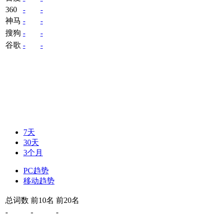
360
-
-
神马
-
-
搜狗
-
-
谷歌
-
-
7天
30天
3个月
PC趋势
移动趋势
总词数
前10名
前20名
-
-
-