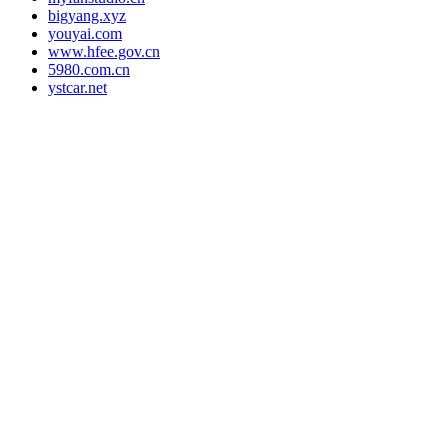
bigyang.xyz
youyai.com
www.hfee.gov.cn
5980.com.cn
ystcar.net