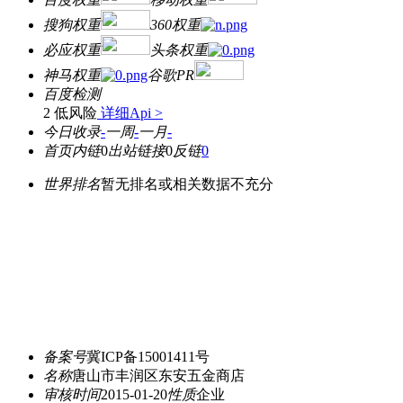
搜狗权重
360权重
必应权重
头条权重
神马权重
谷歌PR
百度检测
2 低风险
详细Api >
今日收录
-
一周
-
一月
-
首页内链
0
出站链接
0
反链
0
世界排名
暂无排名或相关数据不充分
备案号
冀ICP备15001411号
名称
唐山市丰润区东安五金商店
审核时间
2015-01-20
性质
企业