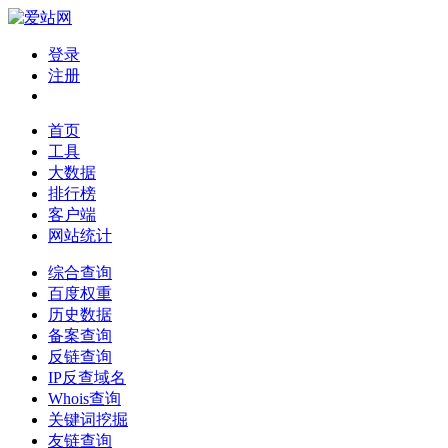
登录
注册
首页
工具
大数据
排行榜
客户端
网站统计
综合查询
百度权重
历史数据
备案查询
反链查询
IP反查域名
Whois查询
关键词挖掘
友链查询