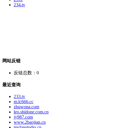
234.tv
网站反链
反链总数：
0
最近查询
233.tv
m.lc666.cc
zhuwona.com
leo.shidone.com.cn
jy987.com
www.2baojian.cn
myfanstudio.cn