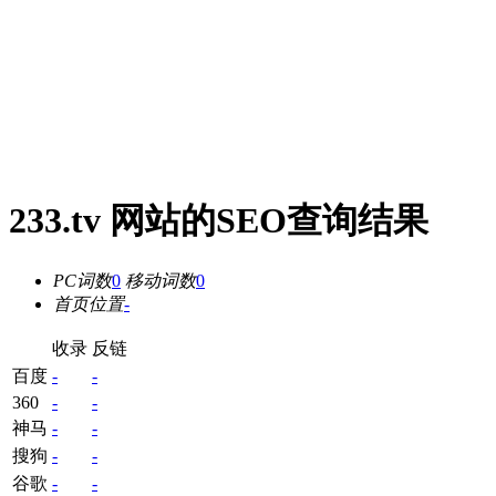
233.tv 网站的SEO查询结果
PC词数
0
移动词数
0
首页位置
-
收录
反链
百度
-
-
360
-
-
神马
-
-
搜狗
-
-
谷歌
-
-