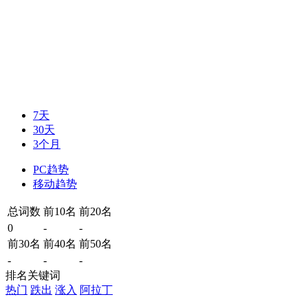
7天
30天
3个月
PC趋势
移动趋势
总词数
前10名
前20名
0
-
-
前30名
前40名
前50名
-
-
-
排名关键词
热门
跌出
涨入
阿拉丁