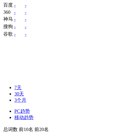
百度
-
-
360
-
-
神马
-
-
搜狗
-
-
谷歌
-
-
7天
30天
3个月
PC趋势
移动趋势
总词数
前10名
前20名