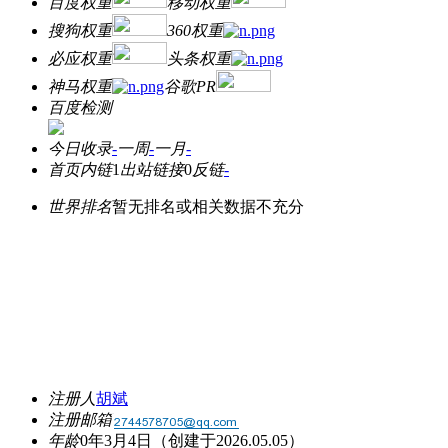
百度权重
移动权重
搜狗权重
360权重
必应权重
头条权重
神马权重
谷歌PR
百度检测
今日收录
-
一周
-
一月
-
首页内链
1
出站链接
0
反链
-
世界排名
暂无排名或相关数据不充分
注册人
胡斌
注册邮箱
年龄
0年3月4日
（创建于2026.05.05）