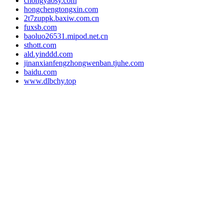
chongyaosy.com
hongchengtongxin.com
2t7zuppk.baxiw.com.cn
fuxsb.com
baoluo26531.mipod.net.cn
sthott.com
ald.yinddd.com
jinanxianfengzhongwenban.tjuhe.com
baidu.com
www.dlbchy.top