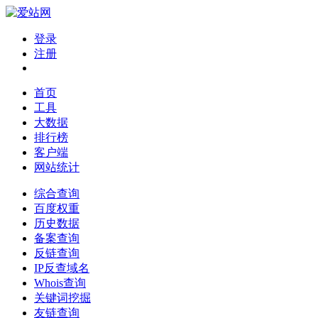
登录
注册
首页
工具
大数据
排行榜
客户端
网站统计
综合查询
百度权重
历史数据
备案查询
反链查询
IP反查域名
Whois查询
关键词挖掘
友链查询