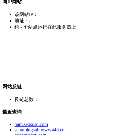
同IP网站
该网站IP：
-
地址：
-
约
-
个站点运行在此服务器上
网站反链
反链总数：
-
最近查询
nam.seososo.com
suanmingsuh.www448.cn