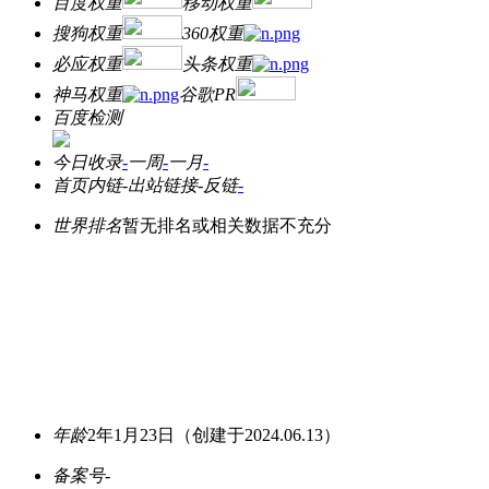
百度权重
移动权重
搜狗权重
360权重
必应权重
头条权重
神马权重
谷歌PR
百度检测
今日收录
-
一周
-
一月
-
首页内链
-
出站链接
-
反链
-
世界排名
暂无排名或相关数据不充分
年龄
2年1月23日
（创建于2024.06.13）
备案号
-