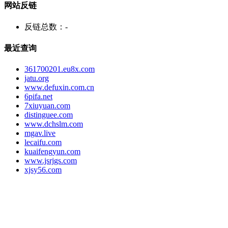
网站反链
反链总数：
-
最近查询
361700201.eu8x.com
jatu.org
www.defuxin.com.cn
6pifa.net
7xiuyuan.com
distinguee.com
www.dchslm.com
mgav.live
lecaifu.com
kuaifengyun.com
www.jsrjgs.com
xjsy56.com