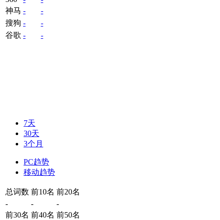
神马
-
-
搜狗
-
-
谷歌
-
-
7天
30天
3个月
PC趋势
移动趋势
总词数
前10名
前20名
-
-
-
前30名
前40名
前50名