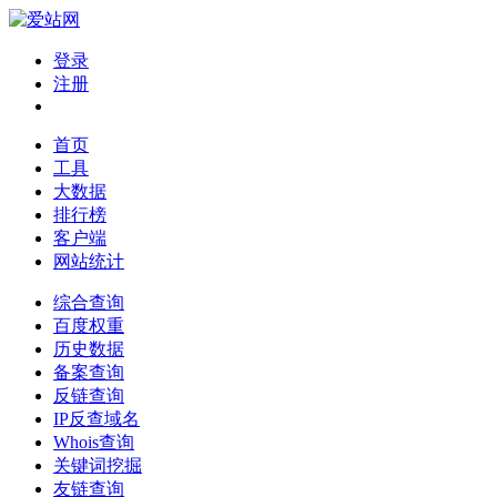
登录
注册
首页
工具
大数据
排行榜
客户端
网站统计
综合查询
百度权重
历史数据
备案查询
反链查询
IP反查域名
Whois查询
关键词挖掘
友链查询