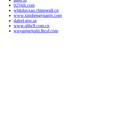
aa88.in
025jzh.com
whkdaxxaq.chineseall.cn
www.xinshengyuanjx.com
daleel.gov.sa
www.shbc8.com.cn
wuyanjuejushi.lhcsf.com