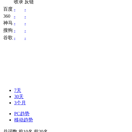
收录
反链
百度
-
-
360
-
-
神马
-
-
搜狗
-
-
谷歌
-
-
7天
30天
3个月
PC趋势
移动趋势
总词数
前10名
前20名