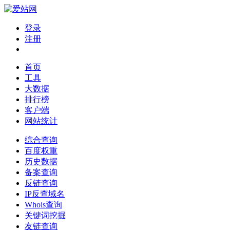
登录
注册
首页
工具
大数据
排行榜
客户端
网站统计
综合查询
百度权重
历史数据
备案查询
反链查询
IP反查域名
Whois查询
关键词挖掘
友链查询