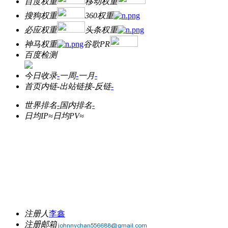
百度权重
移动权重
搜狗权重
360权重
必应权重
头条权重
神马权重
谷歌PR
百度检测
今日收录
-
一周
-
一月
-
首页内链
-
出站链接
-
反链
-
世界排名
-
国内排名
-
日均IP≈
日均PV≈
注册人
李鑫
注册邮箱