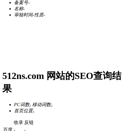
备案号
-
名称
-
审核时间
-
性质
-
512ns.com 网站的SEO查询结
果
PC词数
-
移动词数
-
首页位置
-
收录
反链
百度
-
-