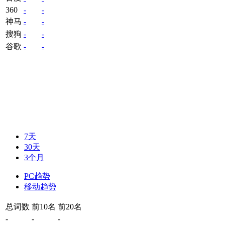
360
-
-
神马
-
-
搜狗
-
-
谷歌
-
-
7天
30天
3个月
PC趋势
移动趋势
总词数
前10名
前20名
-
-
-