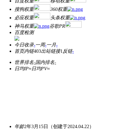
百度权重
移动权重
搜狗权重
360权重
必应权重
头条权重
神马权重
谷歌PR
百度检测
今日收录
-
一周
-
一月
-
首页内链
403
出站链接
1
反链
-
世界排名
-
国内排名
-
日均IP≈
日均PV≈
年龄
2年3月15日
（创建于2024.04.22）