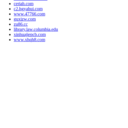
ceriah.com
c2.hgyahui.com
www.47766.com
guxizw.com
zu86.cc
library.law.columbia.edu
xinhuajiepcb.com
www.xhqh8.com