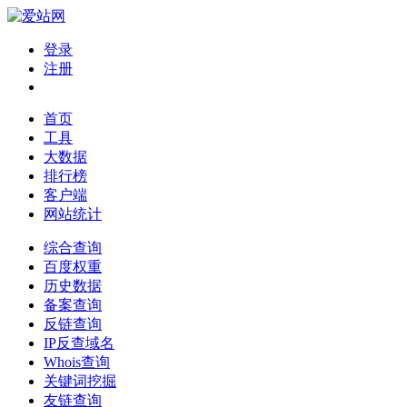
登录
注册
首页
工具
大数据
排行榜
客户端
网站统计
综合查询
百度权重
历史数据
备案查询
反链查询
IP反查域名
Whois查询
关键词挖掘
友链查询