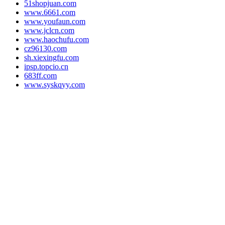
51shopjuan.com
www.6661.com
www.youfaun.com
www.jclcn.com
www.haochufu.com
cz96130.com
sh.xiexingfu.com
ipsp.topcio.cn
683ff.com
www.syskqyy.com