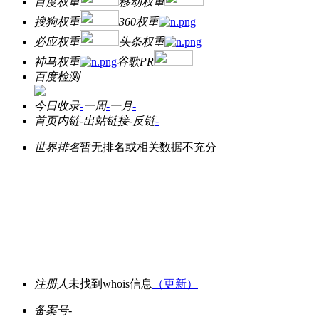
百度权重
移动权重
搜狗权重
360权重
必应权重
头条权重
神马权重
谷歌PR
百度检测
今日收录
-
一周
-
一月
-
首页内链
-
出站链接
-
反链
-
世界排名
暂无排名或相关数据不充分
注册人
未找到whois信息
（更新）
备案号
-