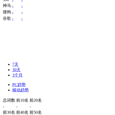
神马
-
-
搜狗
-
-
谷歌
-
-
7天
30天
3个月
PC趋势
移动趋势
总词数
前10名
前20名
-
-
-
前30名
前40名
前50名