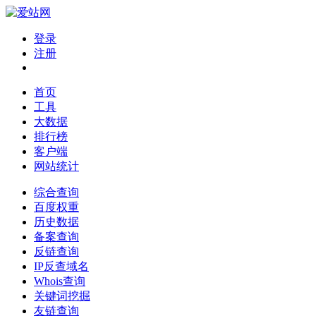
登录
注册
首页
工具
大数据
排行榜
客户端
网站统计
综合查询
百度权重
历史数据
备案查询
反链查询
IP反查域名
Whois查询
关键词挖掘
友链查询