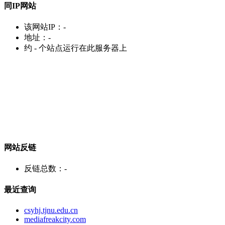
同IP网站
该网站IP：
-
地址：
-
约
-
个站点运行在此服务器上
网站反链
反链总数：
-
最近查询
csyhj.tjnu.edu.cn
mediafreakcity.com