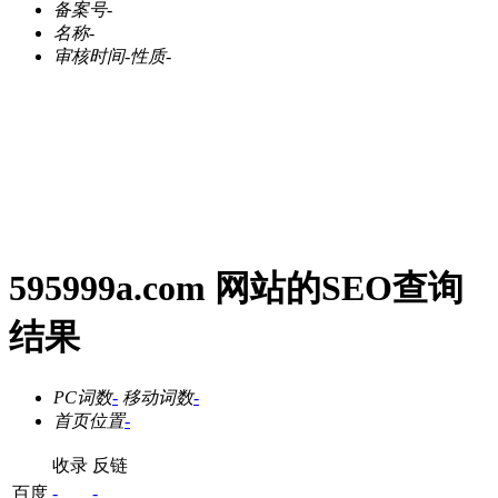
备案号
-
名称
-
审核时间
-
性质
-
595999a.com 网站的SEO查询
结果
PC词数
-
移动词数
-
首页位置
-
收录
反链
百度
-
-