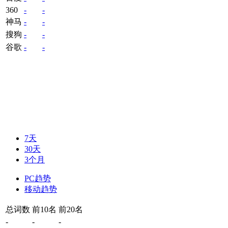
360
-
-
神马
-
-
搜狗
-
-
谷歌
-
-
7天
30天
3个月
PC趋势
移动趋势
总词数
前10名
前20名
-
-
-