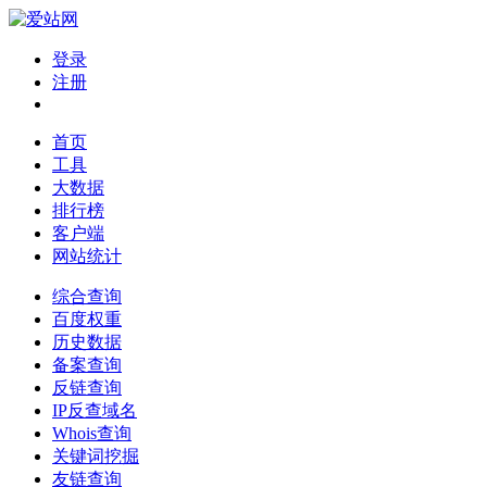
登录
注册
首页
工具
大数据
排行榜
客户端
网站统计
综合查询
百度权重
历史数据
备案查询
反链查询
IP反查域名
Whois查询
关键词挖掘
友链查询