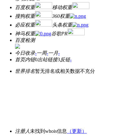
百度权重
移动权重
搜狗权重
360权重
必应权重
头条权重
神马权重
谷歌PR
百度检测
今日收录
-
一周
-
一月
-
首页内链
0
出站链接
3
反链
-
世界排名
暂无排名或相关数据不充分
注册人
未找到whois信息
（更新）