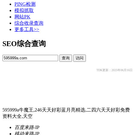
PING检测
模拟抓取
网站PK
综合收录查询
更多工具>>
SEO综合查询
TDK更新：2025年06月16日
595999a牛魔王,246天天好彩蓝月亮精选,二四六天天好彩免费
资料大全,天空
百度来路
-
IP
移动来路
-
IP