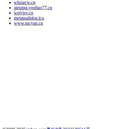
whzsrcw.cn
qieqing.youliao77.cn
weiyisy.cn
mengnalidou.icu
www.rucyan.cn