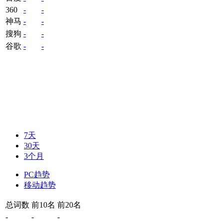
360
-
-
神马
-
-
搜狗
-
-
谷歌
-
-
7天
30天
3个月
PC趋势
移动趋势
总词数
前10名
前20名
-
-
-