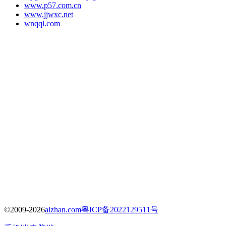
www.p57.com.cn
www.jjwxc.net
wnqql.com
©2009-2026
aizhan.com
粤ICP备2022129511号