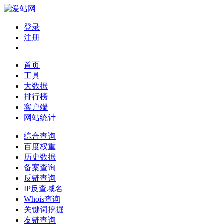
登录
注册
首页
工具
大数据
排行榜
客户端
网站统计
综合查询
百度权重
历史数据
备案查询
反链查询
IP反查域名
Whois查询
关键词挖掘
友链查询