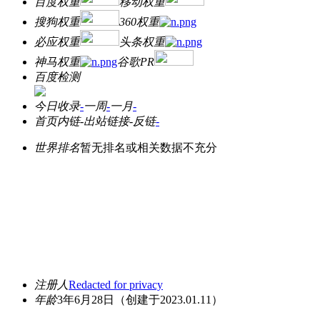
百度权重
移动权重
搜狗权重
360权重
必应权重
头条权重
神马权重
谷歌PR
百度检测
今日收录
-
一周
-
一月
-
首页内链
-
出站链接
-
反链
-
世界排名
暂无排名或相关数据不充分
注册人
Redacted for privacy
年龄
3年6月28日
（创建于2023.01.11）