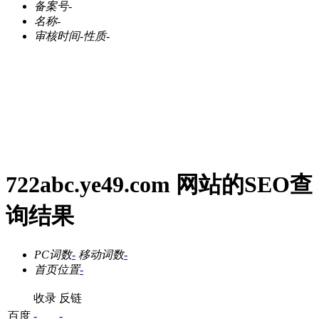
备案号
-
名称
-
审核时间
-
性质
-
722abc.ye49.com 网站的SEO查
询结果
PC词数
-
移动词数
-
首页位置
-
收录
反链
百度
-
-