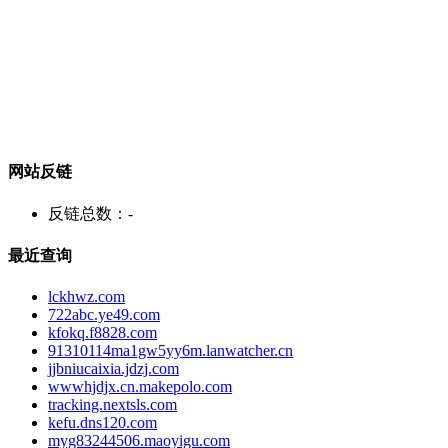
网站反链
反链总数：
-
最近查询
lckhwz.com
722abc.ye49.com
kfokq.f8828.com
91310114ma1gw5yy6m.lanwatcher.cn
jjbniucaixia.jdzj.com
wwwhjdjx.cn.makepolo.com
tracking.nextsls.com
kefu.dns120.com
myg83244506.maoyigu.com