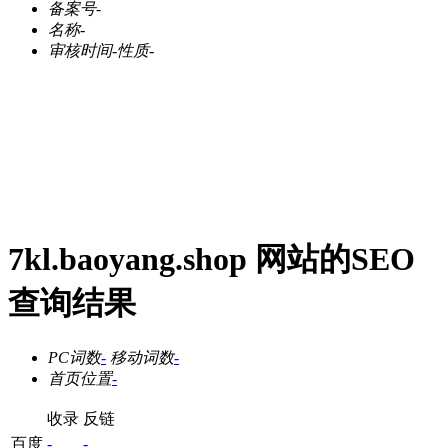
备案号
-
名称
-
审核时间
-
性质
-
7kl.baoyang.shop 网站的SEO
查询结果
PC词数
-
移动词数
-
首页位置
-
收录
反链
百度
-
-