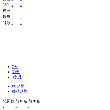
360
-
-
神马
-
-
搜狗
-
-
谷歌
-
-
7天
30天
3个月
PC趋势
移动趋势
总词数
前10名
前20名
-
-
-