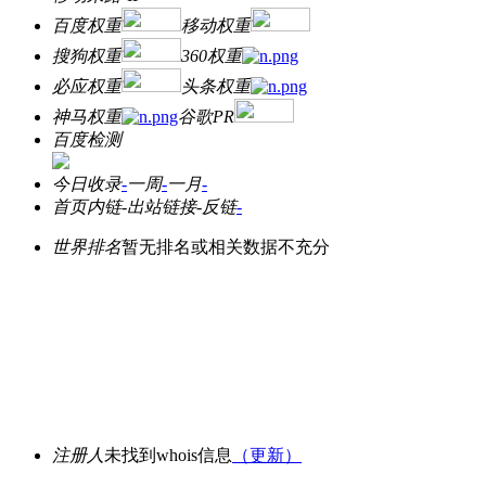
百度权重
移动权重
搜狗权重
360权重
必应权重
头条权重
神马权重
谷歌PR
百度检测
今日收录
-
一周
-
一月
-
首页内链
-
出站链接
-
反链
-
世界排名
暂无排名或相关数据不充分
注册人
未找到whois信息
（更新）