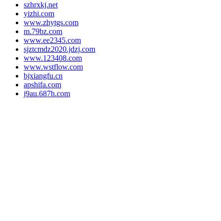
szhrxkj.net
yizhi.com
www.zhytgs.com
m.79bz.com
www.ee2345.com
sjztcmdz2020.jdzj.com
www.123408.com
www.wstflow.com
bjxiangfu.cn
apshifa.com
j9au.687h.com