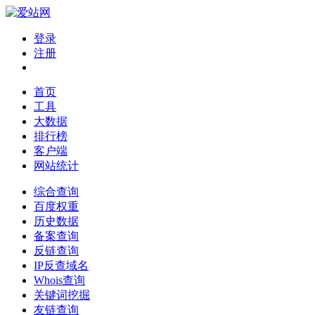
登录
注册
首页
工具
大数据
排行榜
客户端
网站统计
综合查询
百度权重
历史数据
备案查询
反链查询
IP反查域名
Whois查询
关键词挖掘
友链查询