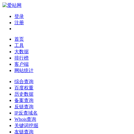
登录
注册
首页
工具
大数据
排行榜
客户端
网站统计
综合查询
百度权重
历史数据
备案查询
反链查询
IP反查域名
Whois查询
关键词挖掘
友链查询