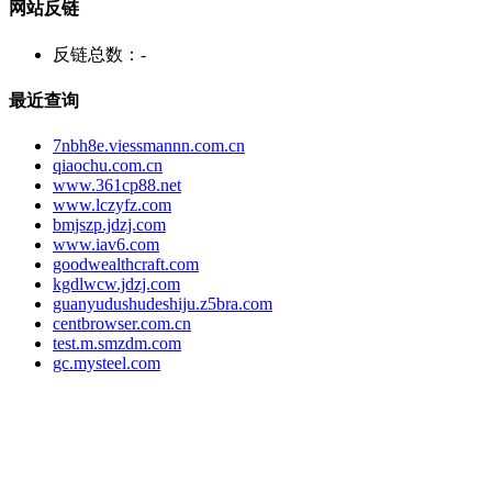
网站反链
反链总数：
-
最近查询
7nbh8e.viessmannn.com.cn
qiaochu.com.cn
www.361cp88.net
www.lczyfz.com
bmjszp.jdzj.com
www.iav6.com
goodwealthcraft.com
kgdlwcw.jdzj.com
guanyudushudeshiju.z5bra.com
centbrowser.com.cn
test.m.smzdm.com
gc.mysteel.com