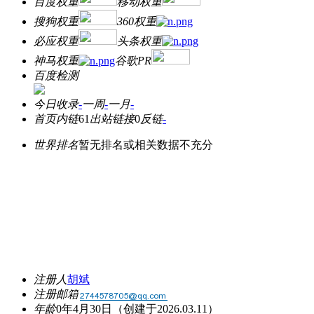
百度权重
移动权重
搜狗权重
360权重
必应权重
头条权重
神马权重
谷歌PR
百度检测
今日收录
-
一周
-
一月
-
首页内链
61
出站链接
0
反链
-
世界排名
暂无排名或相关数据不充分
注册人
胡斌
注册邮箱
年龄
0年4月30日
（创建于2026.03.11）