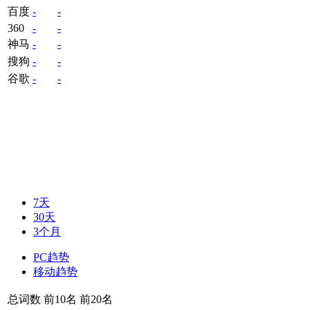
百度
-
-
360
-
-
神马
-
-
搜狗
-
-
谷歌
-
-
7天
30天
3个月
PC趋势
移动趋势
总词数
前10名
前20名