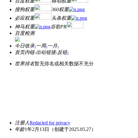
百度权重
移动权重
搜狗权重
360权重
必应权重
头条权重
神马权重
谷歌PR
百度检测
今日收录
-
一周
-
一月
-
首页内链
-
出站链接
-
反链
-
世界排名
暂无排名或相关数据不充分
注册人
Redacted for privacy
年龄
1年2月13日
（创建于2025.05.27）