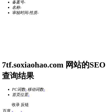
备案号
-
名称
-
审核时间
-
性质
-
7tf.soxiaohao.com 网站的SEO
查询结果
PC词数
-
移动词数
-
首页位置
-
收录
反链
百度
-
-