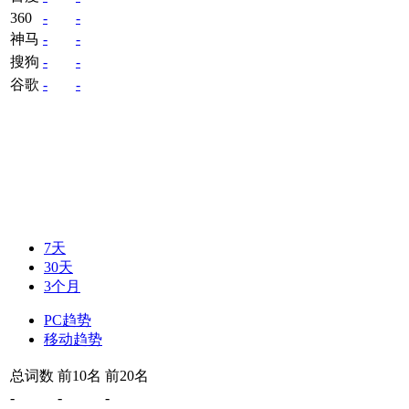
360
-
-
神马
-
-
搜狗
-
-
谷歌
-
-
7天
30天
3个月
PC趋势
移动趋势
总词数
前10名
前20名
-
-
-