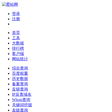
登录
注册
首页
工具
大数据
排行榜
客户端
网站统计
综合查询
百度权重
历史数据
备案查询
反链查询
IP反查域名
Whois查询
关键词挖掘
友链查询