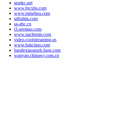
semkc.net
www.bjcxhs.com
www.minebea.com
sdfulida.com
sa-abc.cn
t3.seentao.com
www.nachepin.com
video.coolstreaming.us
www.bakclass.com
baodexiaoquzb.fang.com
wanyan.chinawj.com.cn