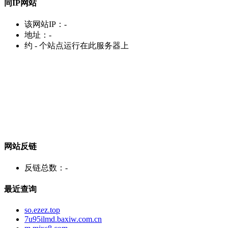
同IP网站
该网站IP：
-
地址：
-
约
-
个站点运行在此服务器上
网站反链
反链总数：
-
最近查询
so.ezez.top
7u95ilmd.baxiw.com.cn