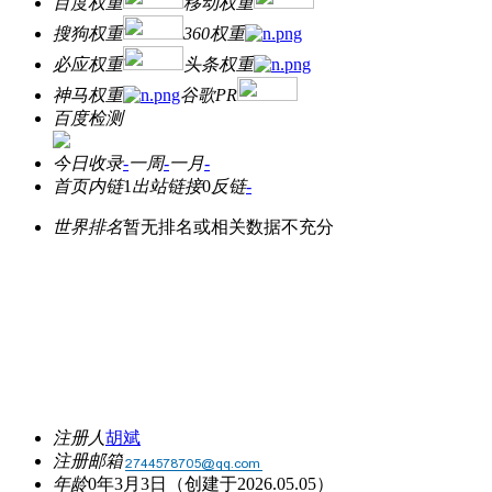
百度权重
移动权重
搜狗权重
360权重
必应权重
头条权重
神马权重
谷歌PR
百度检测
今日收录
-
一周
-
一月
-
首页内链
1
出站链接
0
反链
-
世界排名
暂无排名或相关数据不充分
注册人
胡斌
注册邮箱
年龄
0年3月3日
（创建于2026.05.05）