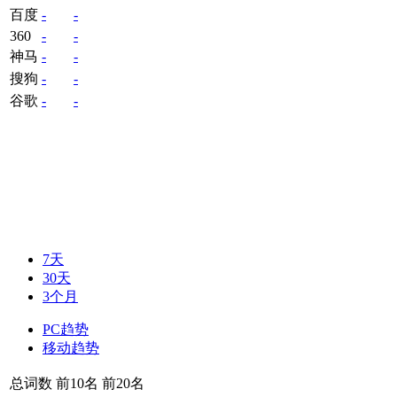
百度
-
-
360
-
-
神马
-
-
搜狗
-
-
谷歌
-
-
7天
30天
3个月
PC趋势
移动趋势
总词数
前10名
前20名