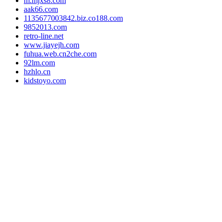
m.mjxs8.com
aak66.com
1135677003842.biz.co188.com
9852013.com
retro-line.net
www.jiayejh.com
fuhua.web.cn2che.com
92lm.com
hzhlo.cn
kidstoyo.com