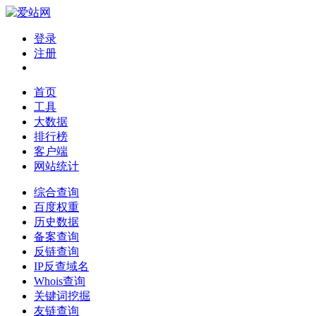
登录
注册
首页
工具
大数据
排行榜
客户端
网站统计
综合查询
百度权重
历史数据
备案查询
反链查询
IP反查域名
Whois查询
关键词挖掘
友链查询