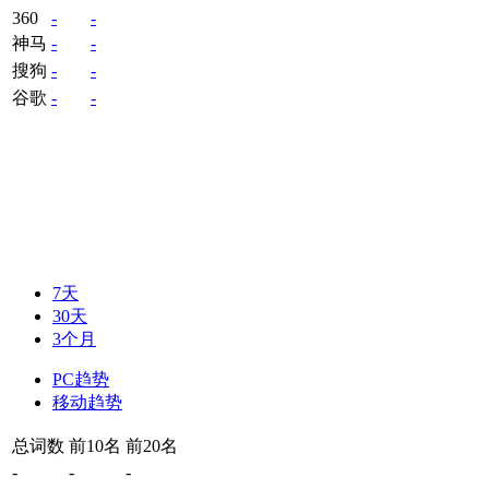
360
-
-
神马
-
-
搜狗
-
-
谷歌
-
-
7天
30天
3个月
PC趋势
移动趋势
总词数
前10名
前20名
-
-
-