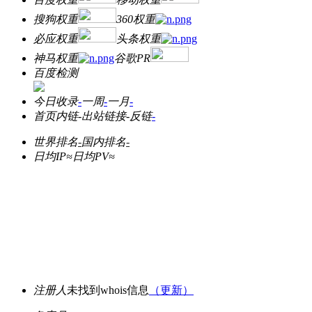
搜狗权重
360权重
必应权重
头条权重
神马权重
谷歌PR
百度检测
今日收录
-
一周
-
一月
-
首页内链
-
出站链接
-
反链
-
世界排名
-
国内排名
-
日均IP≈
日均PV≈
注册人
未找到whois信息
（更新）