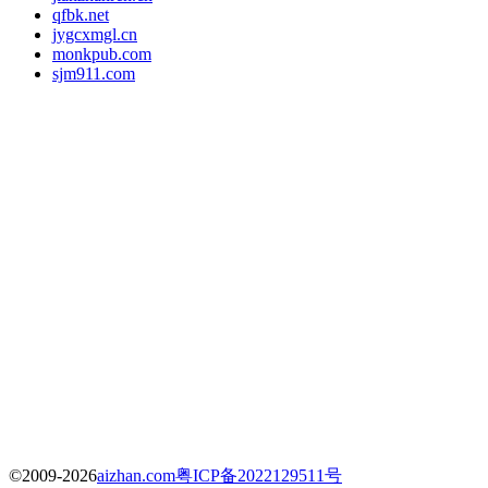
qfbk.net
jygcxmgl.cn
monkpub.com
sjm911.com
©2009-2026
aizhan.com
粤ICP备2022129511号