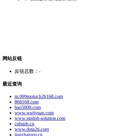
网站反链
反链总数：
-
最近查询
m.999motor.b2b168.com
868168.com
hao5000.com
www.wujiyuan.com
www.sindoh-solution.com
cnhqzb.cn
www.dota2ti.com
jianzhanren.cn