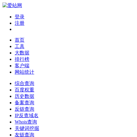
登录
注册
首页
工具
大数据
排行榜
客户端
网站统计
综合查询
百度权重
历史数据
备案查询
反链查询
IP反查域名
Whois查询
关键词挖掘
友链查询