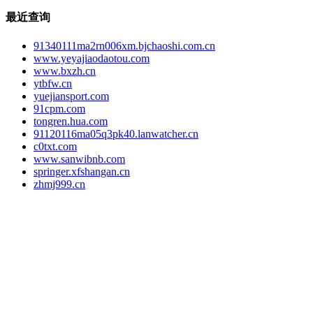
最近查询
91340111ma2rn006xm.bjchaoshi.com.cn
www.yeyajiaodaotou.com
www.bxzh.cn
ytbfw.cn
yuejiansport.com
91cpm.com
tongren.hua.com
91120116ma05q3pk40.lanwatcher.cn
c0txt.com
www.sanwibnb.com
springer.xfshangan.cn
zhmj999.cn