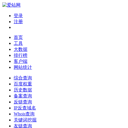
登录
注册
首页
工具
大数据
排行榜
客户端
网站统计
综合查询
百度权重
历史数据
备案查询
反链查询
IP反查域名
Whois查询
关键词挖掘
友链查询