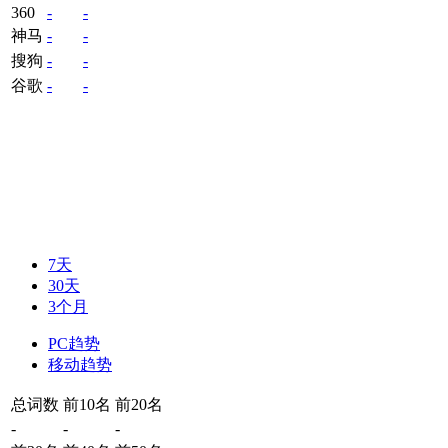
360
-
-
神马
-
-
搜狗
-
-
谷歌
-
-
7天
30天
3个月
PC趋势
移动趋势
总词数
前10名
前20名
-
-
-