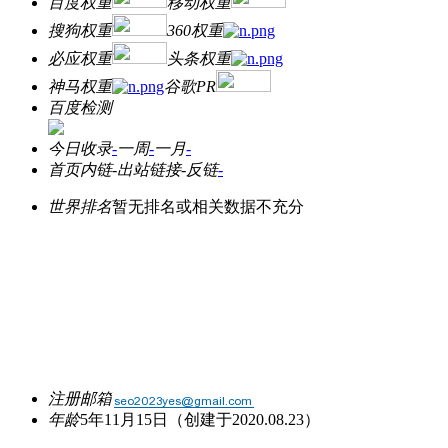
百度权重
移动权重
搜狗权重
360权重
必应权重
头条权重
神马权重
谷歌PR
百度检测
今日收录
-
一周
-
一月
-
首页内链
-
出站链接
-
反链
-
世界排名
暂无排名或相关数据不充分
注册邮箱
年龄
5年11月15日
（创建于2020.08.23）