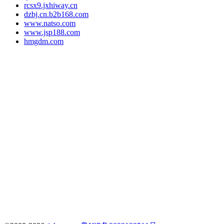
rcsx9.jxhiway.cn
dzbj.cn.b2b168.com
www.natso.com
www.jsp188.com
hmgdm.com