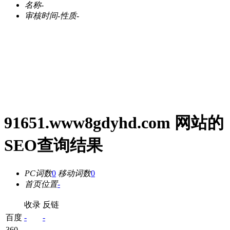
名称
-
审核时间
-
性质
-
91651.www8gdyhd.com 网站的
SEO查询结果
PC词数
0
移动词数
0
首页位置
-
收录
反链
百度
-
-
360
-
-