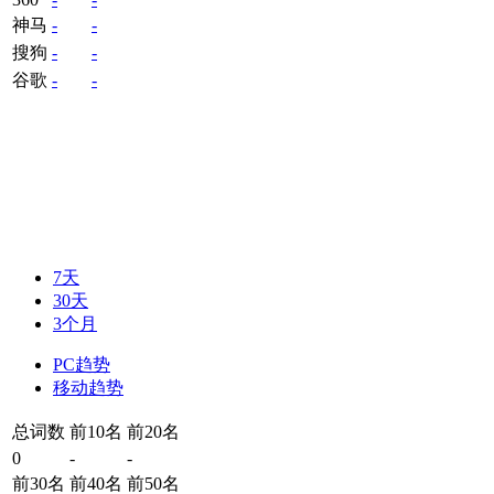
神马
-
-
搜狗
-
-
谷歌
-
-
7天
30天
3个月
PC趋势
移动趋势
总词数
前10名
前20名
0
-
-
前30名
前40名
前50名