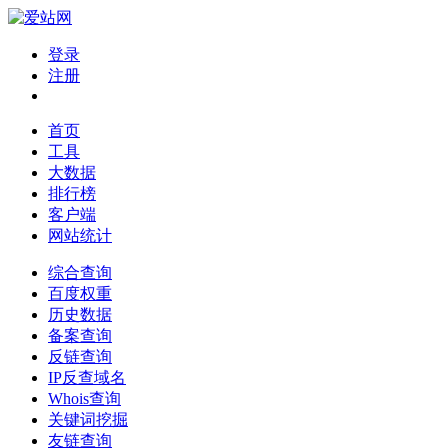
登录
注册
首页
工具
大数据
排行榜
客户端
网站统计
综合查询
百度权重
历史数据
备案查询
反链查询
IP反查域名
Whois查询
关键词挖掘
友链查询