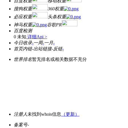
百度权重
移动权重
搜狗权重
360权重
必应权重
头条权重
神马权重
谷歌PR
百度检测
0 未知
详细Api >
今日收录
-
一周
-
一月
-
首页内链
-
出站链接
-
反链
-
世界排名
暂无排名或相关数据不充分
注册人
未找到whois信息
（更新）
备案号
-