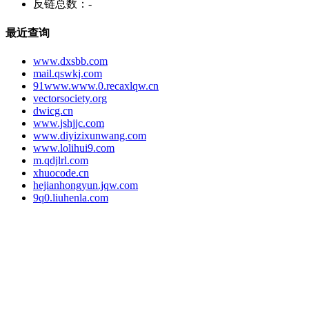
反链总数：
-
最近查询
www.dxsbb.com
mail.qswkj.com
91www.www.0.recaxlqw.cn
vectorsociety.org
dwicg.cn
www.jshjjc.com
www.diyizixunwang.com
www.lolihui9.com
m.qdjlrl.com
xhuocode.cn
hejianhongyun.jqw.com
9q0.liuhenla.com