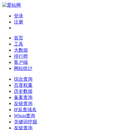
登录
注册
首页
工具
大数据
排行榜
客户端
网站统计
综合查询
百度权重
历史数据
备案查询
反链查询
IP反查域名
Whois查询
关键词挖掘
友链查询