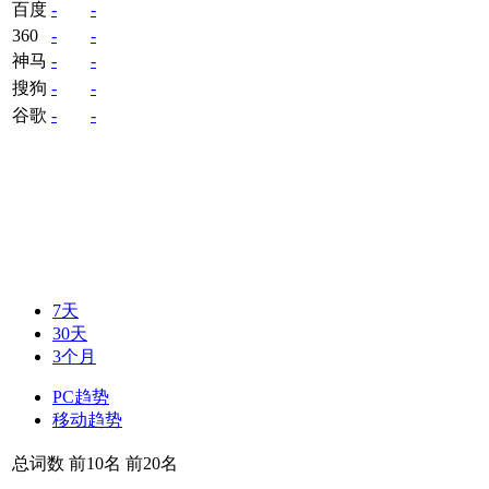
百度
-
-
360
-
-
神马
-
-
搜狗
-
-
谷歌
-
-
7天
30天
3个月
PC趋势
移动趋势
总词数
前10名
前20名