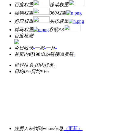
百度权重
移动权重
搜狗权重
360权重
必应权重
头条权重
神马权重
谷歌PR
百度检测
今日收录
-
一周
-
一月
-
首页内链
198
出站链接
38
反链
-
世界排名
-
国内排名
-
日均IP≈
日均PV≈
注册人
未找到whois信息
（更新）