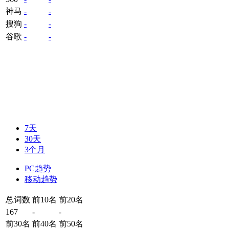
神马
-
-
搜狗
-
-
谷歌
-
-
7天
30天
3个月
PC趋势
移动趋势
总词数
前10名
前20名
167
-
-
前30名
前40名
前50名