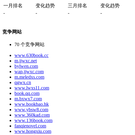
一月排名
变化趋势
三月排名
变化趋势
-
-
-
-
竞争网站
70
个竞争网站
www.630book.cc
m.jjwxc.net
bylwen.com
wap.jjwxc.com
m.meledxs.com
qgwx.cn
www.lwxs11.com
book.qq.com
m.bxwx7.com
www.bookbao.hk
www.ybsw8.com
www.360kad.com
www.136book.com
fanqienovel.com
www.hongxiu.com