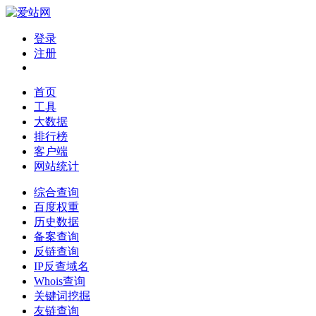
登录
注册
首页
工具
大数据
排行榜
客户端
网站统计
综合查询
百度权重
历史数据
备案查询
反链查询
IP反查域名
Whois查询
关键词挖掘
友链查询