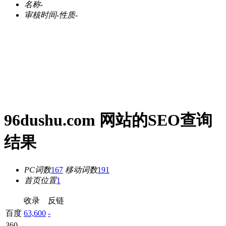
名称
-
审核时间
-
性质
-
96dushu.com 网站的SEO查询
结果
PC词数
167
移动词数
191
首页位置
1
收录
反链
百度
63,600
-
360
-
-