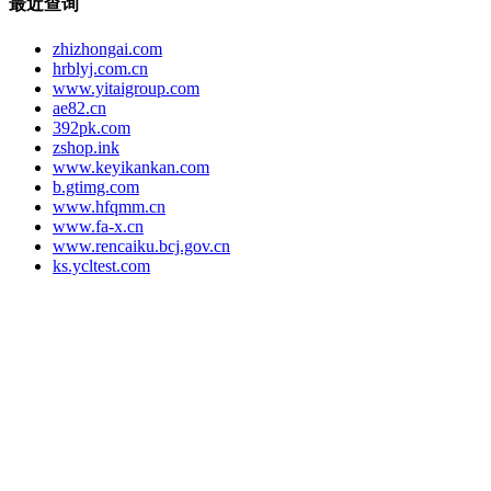
最近查询
zhizhongai.com
hrblyj.com.cn
www.yitaigroup.com
ae82.cn
392pk.com
zshop.ink
www.keyikankan.com
b.gtimg.com
www.hfqmm.cn
www.fa-x.cn
www.rencaiku.bcj.gov.cn
ks.ycltest.com