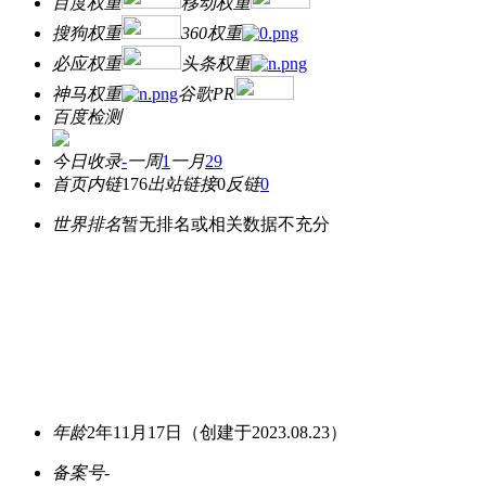
百度权重
移动权重
搜狗权重
360权重
必应权重
头条权重
神马权重
谷歌PR
百度检测
今日收录
-
一周
1
一月
29
首页内链
176
出站链接
0
反链
0
世界排名
暂无排名或相关数据不充分
年龄
2年11月17日
（创建于2023.08.23）
备案号
-