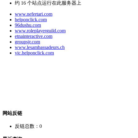
约
16
个站点运行在此服务器上
www.nefertari.com
helponclick.com
96dushu.com
www.roleplayerguild.com
etnainteractive.com
groupsjr.com
www.lesambassadeurs.ch
vic.helponclick.com
网站反链
反链总数：
0