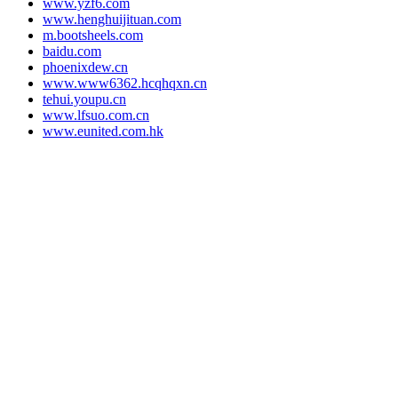
www.yzf6.com
www.henghuijituan.com
m.bootsheels.com
baidu.com
phoenixdew.cn
www.www6362.hcqhqxn.cn
tehui.youpu.cn
www.lfsuo.com.cn
www.eunited.com.hk