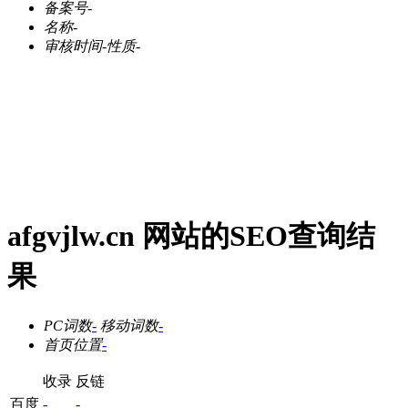
备案号
-
名称
-
审核时间
-
性质
-
afgvjlw.cn 网站的SEO查询结
果
PC词数
-
移动词数
-
首页位置
-
收录
反链
百度
-
-