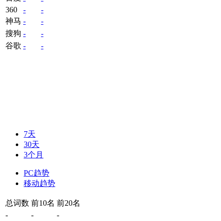
360
-
-
神马
-
-
搜狗
-
-
谷歌
-
-
7天
30天
3个月
PC趋势
移动趋势
总词数
前10名
前20名
-
-
-