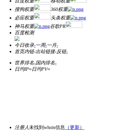
百度权重
移动权重
搜狗权重
360权重
必应权重
头条权重
神马权重
谷歌PR
百度检测
今日收录
-
一周
-
一月
-
首页内链
-
出站链接
-
反链
-
世界排名
-
国内排名
-
日均IP≈
日均PV≈
注册人
未找到whois信息
（更新）