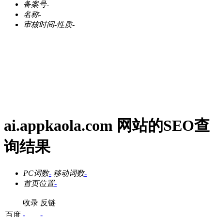
备案号
-
名称
-
审核时间
-
性质
-
ai.appkaola.com 网站的SEO查
询结果
PC词数
-
移动词数
-
首页位置
-
收录
反链
百度
-
-