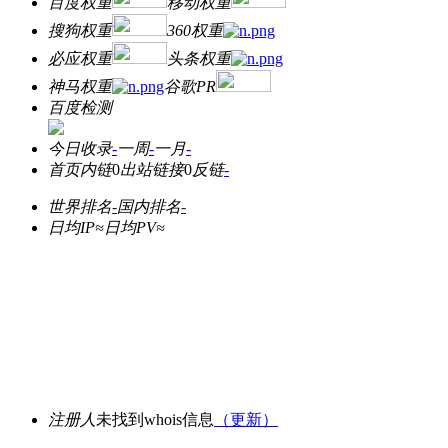
百度权重
移动权重
搜狗权重
360权重
必应权重
头条权重
神马权重
谷歌PR
百度检测
今日收录
-
一周
-
一月
-
首页内链
0
出站链接
0
反链
-
世界排名
-
国内排名
-
日均IP≈
日均PV≈
注册人
未找到whois信息
（更新）