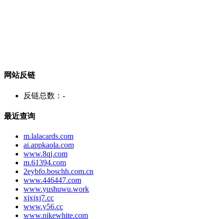
网站反链
反链总数：
-
最近查询
m.lalacards.com
ai.appkaola.com
www.8qj.com
m.61394.com
2eybfo.boschh.com.cn
www.446447.com
www.yushuwu.work
xjxjxj7.cc
www.y56.cc
www.nikewhite.com