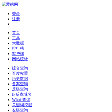
登录
注册
首页
工具
大数据
排行榜
客户端
网站统计
综合查询
百度权重
历史数据
备案查询
反链查询
IP反查域名
Whois查询
关键词挖掘
友链查询