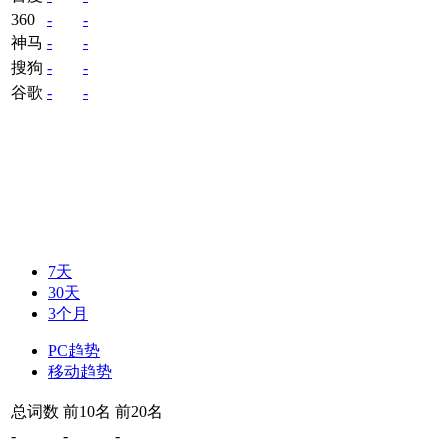
360
-
-
神马
-
-
搜狗
-
-
谷歌
-
-
7天
30天
3个月
PC趋势
移动趋势
总词数
前10名
前20名
-
-
-