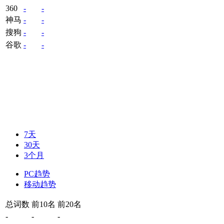
360
-
-
神马
-
-
搜狗
-
-
谷歌
-
-
7天
30天
3个月
PC趋势
移动趋势
总词数
前10名
前20名
-
-
-