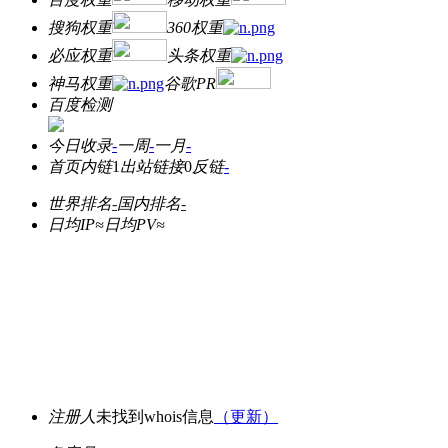
搜狗权重
360权重
必应权重
头条权重
神马权重
谷歌PR
百度检测
今日收录
-
一周
-
一月
-
首页内链
1
出站链接
0
反链
-
世界排名
-
国内排名
-
日均IP≈
日均PV≈
注册人
未找到whois信息
（更新）