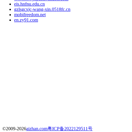
eis.hnfnu.edu.cn
gzlsgcxjc-wang-xin.0518fc.cn
mobifreedom.net
en.zy91.com
©2009-2026
aizhan.com
粤ICP备2022129511号