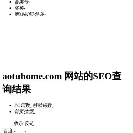
备案号
-
名称
-
审核时间
-
性质
-
aotuhome.com 网站的SEO查
询结果
PC词数
-
移动词数
-
首页位置
-
收录
反链
百度
-
-