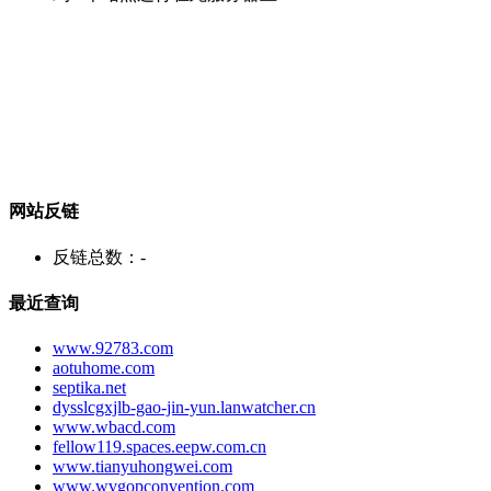
网站反链
反链总数：
-
最近查询
www.92783.com
aotuhome.com
septika.net
dysslcgxjlb-gao-jin-yun.lanwatcher.cn
www.wbacd.com
fellow119.spaces.eepw.com.cn
www.tianyuhongwei.com
www.wvgopconvention.com