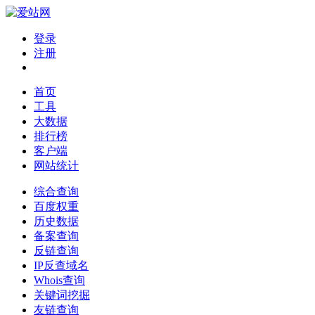
登录
注册
首页
工具
大数据
排行榜
客户端
网站统计
综合查询
百度权重
历史数据
备案查询
反链查询
IP反查域名
Whois查询
关键词挖掘
友链查询