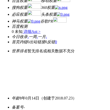
百度权重
移动权重
搜狗权重
360权重
必应权重
头条权重
神马权重
谷歌PR
百度检测
0 未知
详细Api >
今日收录
-
一周
-
一月
-
首页内链
0
出站链接
0
反链
0
世界排名
暂无排名或相关数据不充分
年龄
8年0月14日
（创建于2018.07.23）
备案号
-