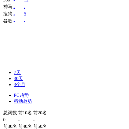
神马
-
-
搜狗
-
5
谷歌
-
-
7天
30天
3个月
PC趋势
移动趋势
总词数
前10名
前20名
0
-
-
前30名
前40名
前50名