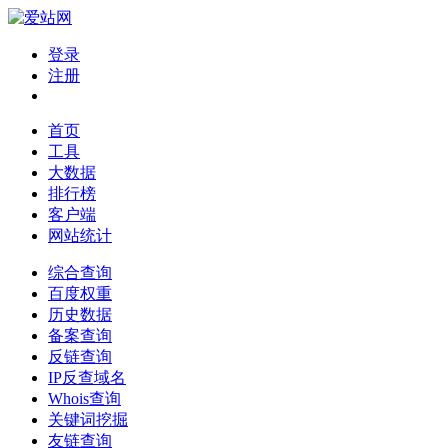
登录
注册
首页
工具
大数据
排行榜
客户端
网站统计
综合查询
百度权重
历史数据
备案查询
反链查询
IP反查域名
Whois查询
关键词挖掘
友链查询