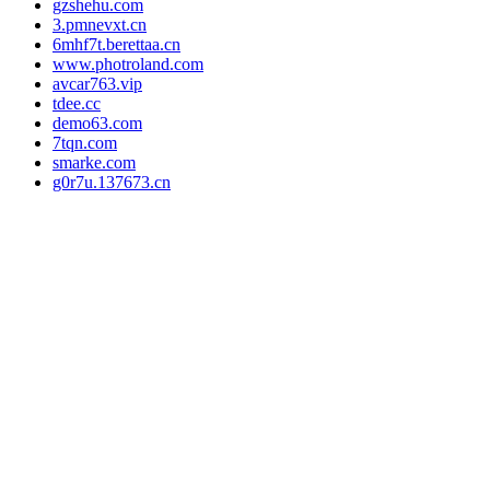
gzshehu.com
3.pmnevxt.cn
6mhf7t.berettaa.cn
www.photroland.com
avcar763.vip
tdee.cc
demo63.com
7tqn.com
smarke.com
g0r7u.137673.cn