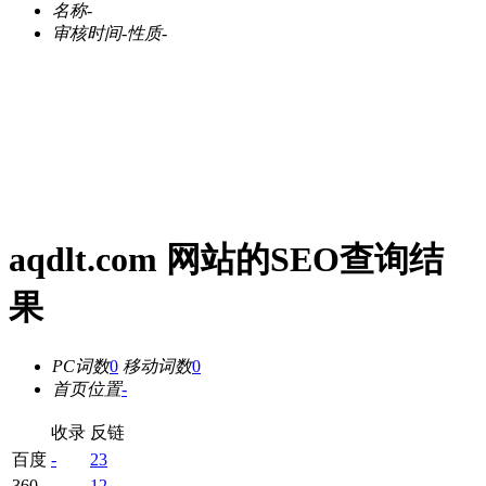
名称
-
审核时间
-
性质
-
aqdlt.com 网站的SEO查询结
果
PC词数
0
移动词数
0
首页位置
-
收录
反链
百度
-
23
360
-
12