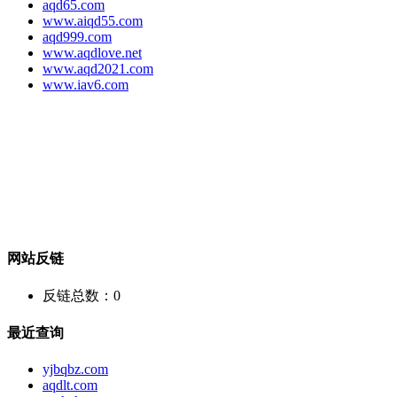
aqd65.com
www.aiqd55.com
aqd999.com
www.aqdlove.net
www.aqd2021.com
www.iav6.com
网站反链
反链总数：
0
最近查询
yjbqbz.com
aqdlt.com