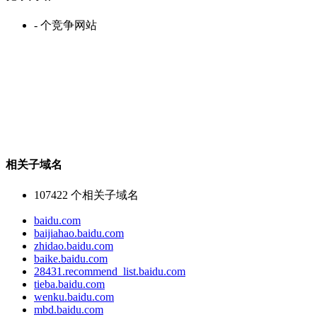
-
个竞争网站
相关子域名
107422
个相关子域名
baidu.com
baijiahao.baidu.com
zhidao.baidu.com
baike.baidu.com
28431.recommend_list.baidu.com
tieba.baidu.com
wenku.baidu.com
mbd.baidu.com