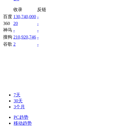
收录
反链
百度
130,740,000
-
360
20
-
神马
-
-
搜狗
210,920,746
-
谷歌
2
-
7天
30天
3个月
PC趋势
移动趋势