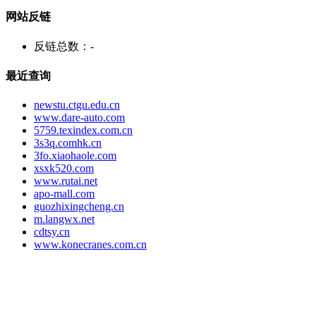
网站反链
反链总数：
-
最近查询
newstu.ctgu.edu.cn
www.dare-auto.com
5759.texindex.com.cn
3s3q.comhk.cn
3fo.xiaohaole.com
xsxk520.com
www.rutai.net
apo-mall.com
guozhixingcheng.cn
m.langwx.net
cdtsy.cn
www.konecranes.com.cn