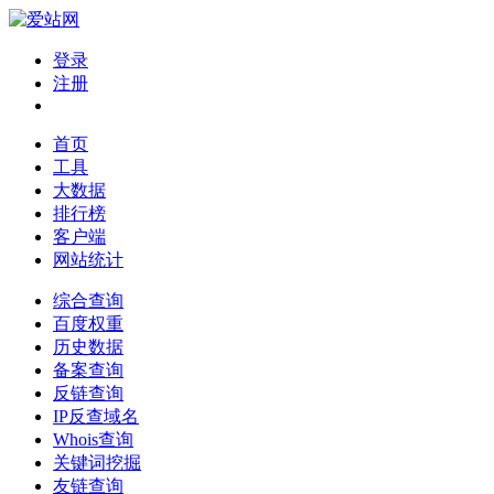
登录
注册
首页
工具
大数据
排行榜
客户端
网站统计
综合查询
百度权重
历史数据
备案查询
反链查询
IP反查域名
Whois查询
关键词挖掘
友链查询