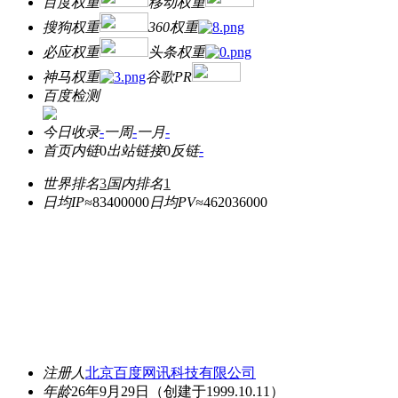
百度权重
移动权重
搜狗权重
360权重
必应权重
头条权重
神马权重
谷歌PR
百度检测
今日收录
-
一周
-
一月
-
首页内链
0
出站链接
0
反链
-
世界排名
3
国内排名
1
日均IP≈
83400000
日均PV≈
462036000
注册人
北京百度网讯科技有限公司
年龄
26年9月29日
（创建于1999.10.11）