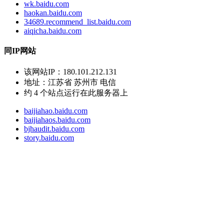
wk.baidu.com
haokan.baidu.com
34689.recommend_list.baidu.com
aiqicha.baidu.com
同IP网站
该网站IP：
180.101.212.131
地址：
江苏省 苏州市 电信
约
4
个站点运行在此服务器上
baijiahao.baidu.com
baijiahaos.baidu.com
bjhaudit.baidu.com
story.baidu.com