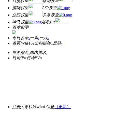
百度权重
移动权重
搜狗权重
360权重
必应权重
头条权重
神马权重
谷歌PR
百度检测
今日收录
-
一周
-
一月
-
首页内链
162
出站链接
1
反链
-
世界排名
-
国内排名
-
日均IP≈
日均PV≈
注册人
未找到whois信息
（更新）