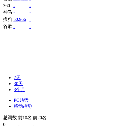
360
-
-
神马
-
-
搜狗
50,966
-
谷歌
-
-
7天
30天
3个月
PC趋势
移动趋势
总词数
前10名
前20名
0
-
-