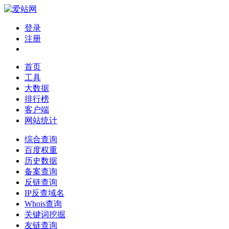
登录
注册
首页
工具
大数据
排行榜
客户端
网站统计
综合查询
百度权重
历史数据
备案查询
反链查询
IP反查域名
Whois查询
关键词挖掘
友链查询