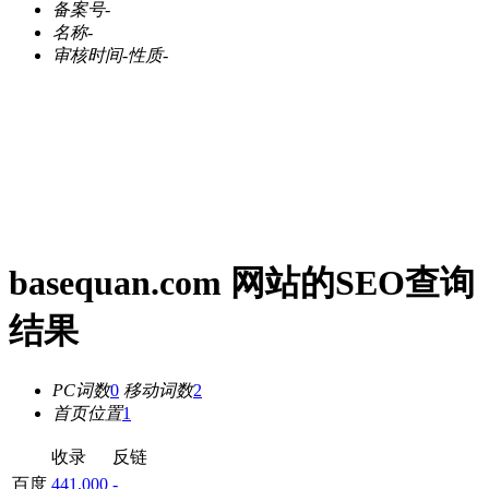
备案号
-
名称
-
审核时间
-
性质
-
basequan.com 网站的SEO查询
结果
PC词数
0
移动词数
2
首页位置
1
收录
反链
百度
441,000
-