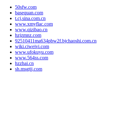
50sfw.com
basequan.com
t.cj.sina.com.cn
www.xmyflac.com
www.qizibao.cn
hzjzmnz.com
92510411ma634pbw2f.bjchaoshi.com.cn
wiki.ciweivi.com
www.ufokuyu.com
www.564ss.com
hzzhai.cn
sh.msgtjj.com