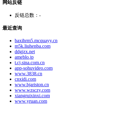
网站反链
反链总数：
-
最近查询
baxihrm5.mcquayy.cn
m5k.liuhenba.com
ddgjzx.net
ameblo.jp
t.cj.sina.com.cn
app-sohuvideo.com
www.3838.cn
cnxidi.com
www.bjariston.cn
www.wzsczy.com
xiangruixinxi.com
www.yruan.com