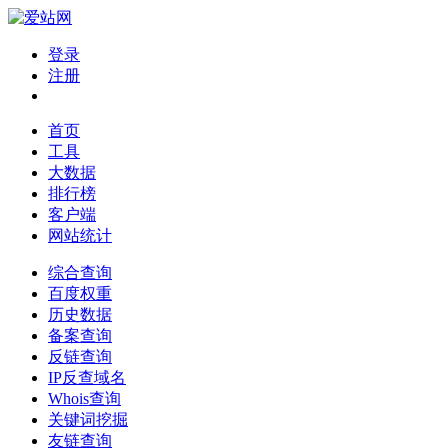
登录
注册
首页
工具
大数据
排行榜
客户端
网站统计
综合查询
百度权重
历史数据
备案查询
反链查询
IP反查域名
Whois查询
关键词挖掘
友链查询