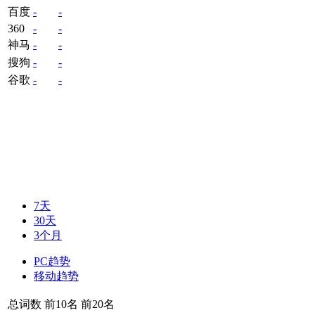
百度
-
-
360
-
-
神马
-
-
搜狗
-
-
谷歌
-
-
7天
30天
3个月
PC趋势
移动趋势
总词数
前10名
前20名