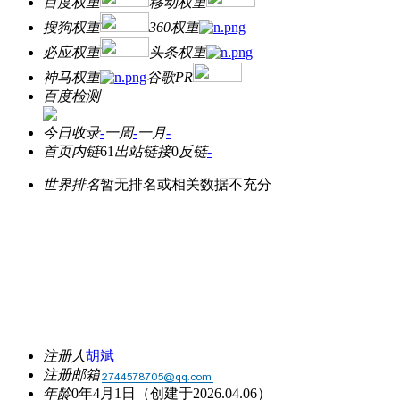
百度权重
移动权重
搜狗权重
360权重
必应权重
头条权重
神马权重
谷歌PR
百度检测
今日收录
-
一周
-
一月
-
首页内链
61
出站链接
0
反链
-
世界排名
暂无排名或相关数据不充分
注册人
胡斌
注册邮箱
年龄
0年4月1日
（创建于2026.04.06）