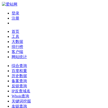
登录
注册
首页
工具
大数据
排行榜
客户端
网站统计
综合查询
百度权重
历史数据
备案查询
反链查询
IP反查域名
Whois查询
关键词挖掘
友链查询