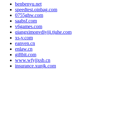
benbenyu.net
speedtest.oinbag.com
0755ghw.com
saabsf.com
v6games.com
qiangximonvdiyiji.tjuhe.com
xs-v.com
eanven.cn
enlaw.cn
giftbit.com
www.wfyjjxsb.cn
insurance.xunjk.com