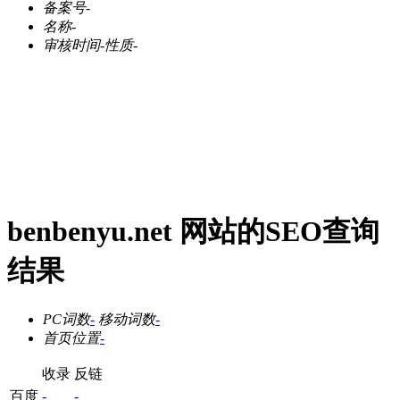
备案号
-
名称
-
审核时间
-
性质
-
benbenyu.net 网站的SEO查询
结果
PC词数
-
移动词数
-
首页位置
-
收录
反链
百度
-
-