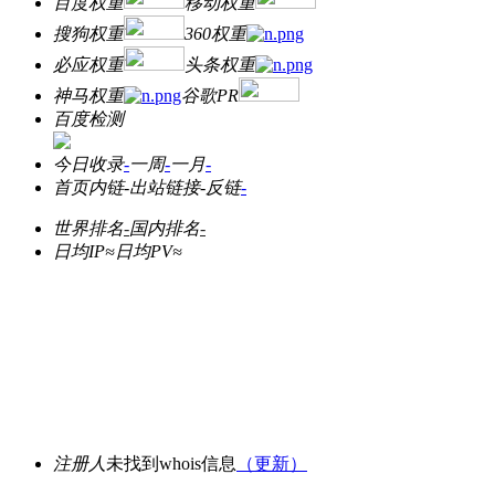
百度权重
移动权重
搜狗权重
360权重
必应权重
头条权重
神马权重
谷歌PR
百度检测
今日收录
-
一周
-
一月
-
首页内链
-
出站链接
-
反链
-
世界排名
-
国内排名
-
日均IP≈
日均PV≈
注册人
未找到whois信息
（更新）