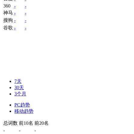
360
-
-
神马
-
-
搜狗
-
-
谷歌
-
-
7天
30天
3个月
PC趋势
移动趋势
总词数
前10名
前20名
-
-
-