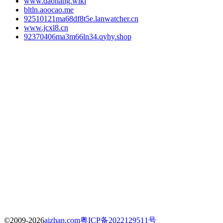
www.daohang.wiki
bltln.aoocao.me
92510121ma68df8t5e.lanwatcher.cn
www.jcxl8.cn
92370406ma3m66ln34.qyhy.shop
©2009-2026
aizhan.com
粤ICP备2022129511号