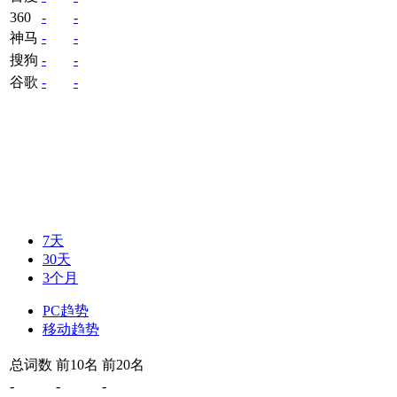
360
-
-
神马
-
-
搜狗
-
-
谷歌
-
-
7天
30天
3个月
PC趋势
移动趋势
总词数
前10名
前20名
-
-
-