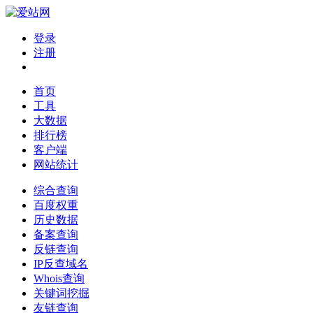
登录
注册
首页
工具
大数据
排行榜
客户端
网站统计
综合查询
百度权重
历史数据
备案查询
反链查询
IP反查域名
Whois查询
关键词挖掘
友链查询