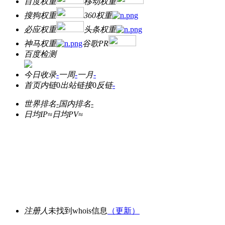
百度权重
移动权重
搜狗权重
360权重
必应权重
头条权重
神马权重
谷歌PR
百度检测
今日收录
-
一周
-
一月
-
首页内链
0
出站链接
0
反链
-
世界排名
-
国内排名
-
日均IP≈
日均PV≈
注册人
未找到whois信息
（更新）