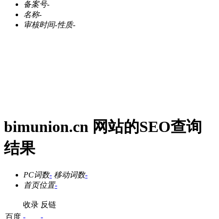
备案号
-
名称
-
审核时间
-
性质
-
bimunion.cn 网站的SEO查询
结果
PC词数
-
移动词数
-
首页位置
-
收录
反链
百度
-
-