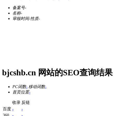
备案号
-
名称
-
审核时间
-
性质
-
bjcshb.cn 网站的SEO查询结果
PC词数
-
移动词数
-
首页位置
-
收录
反链
百度
-
-
360
-
-