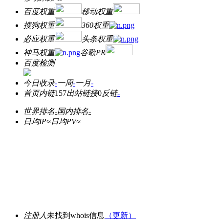
百度权重
移动权重
搜狗权重
360权重
必应权重
头条权重
神马权重
谷歌PR
百度检测
今日收录
-
一周
-
一月
-
首页内链
157
出站链接
0
反链
-
世界排名
-
国内排名
-
日均IP≈
日均PV≈
注册人
未找到whois信息
（更新）