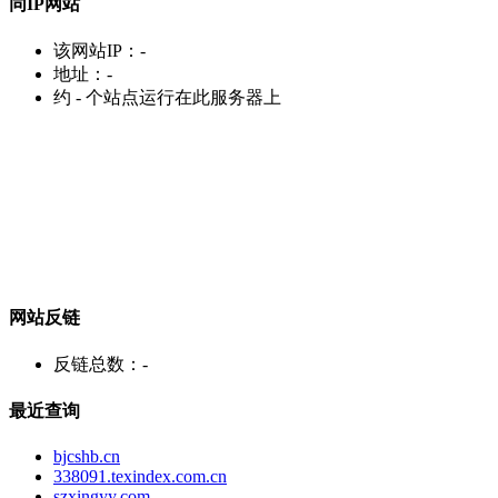
同IP网站
该网站IP：
-
地址：
-
约
-
个站点运行在此服务器上
网站反链
反链总数：
-
最近查询
bjcshb.cn
338091.texindex.com.cn
szxingyy.com