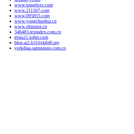
www.nongfuxs.com
www.211567.com
www.095855.com
www.yongchunhui.cn
www.zhipuiot.cn
348483.texindex.com.cn
trista21.lofter.com
blog.ai2.b31ijxk849.my
yorkdlaa.samsungg.com.cn