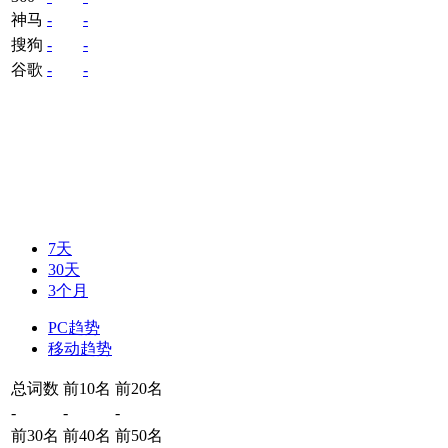
神马
-
-
搜狗
-
-
谷歌
-
-
7天
30天
3个月
PC趋势
移动趋势
总词数
前10名
前20名
-
-
-
前30名
前40名
前50名