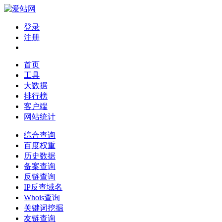
登录
注册
首页
工具
大数据
排行榜
客户端
网站统计
综合查询
百度权重
历史数据
备案查询
反链查询
IP反查域名
Whois查询
关键词挖掘
友链查询