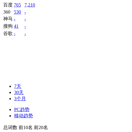
百度
765
7,210
360
530
-
神马
-
-
搜狗
41
-
谷歌
-
-
7天
30天
3个月
PC趋势
移动趋势
总词数
前10名
前20名