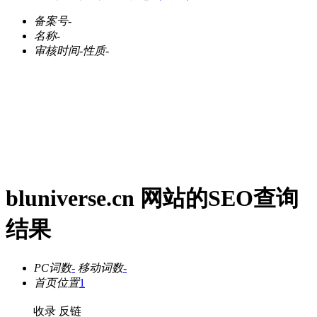
备案号
-
名称
-
审核时间
-
性质
-
bluniverse.cn 网站的SEO查询
结果
PC词数
-
移动词数
-
首页位置
1
收录
反链