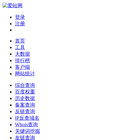
登录
注册
首页
工具
大数据
排行榜
客户端
网站统计
综合查询
百度权重
历史数据
备案查询
反链查询
IP反查域名
Whois查询
关键词挖掘
友链查询