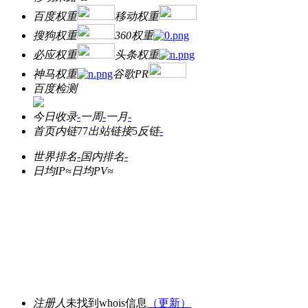
百度权重
移动权重
搜狗权重
360权重
必应权重
头条权重
神马权重
谷歌PR
百度检测
今日收录
-
一周
-
一月
-
首页内链
77
出站链接
5
反链
-
世界排名
-
国内排名
-
日均IP≈
日均PV≈
注册人
未找到whois信息
（更新）