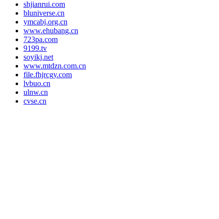
shjianrui.com
bluniverse.cn
ymcabj.org.cn
www.ehubang.cn
723pa.com
9199.tv
soyikj.net
www.mtdzn.com.cn
file.fhjrcgy.com
lvbuo.cn
ulnw.cn
cvse.cn