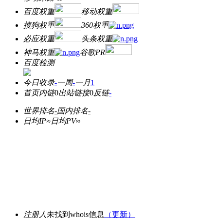
百度权重
移动权重
搜狗权重
360权重
必应权重
头条权重
神马权重
谷歌PR
百度检测
今日收录
-
一周
-
一月
1
首页内链
0
出站链接
0
反链
-
世界排名
-
国内排名
-
日均IP≈
日均PV≈
注册人
未找到whois信息
（更新）