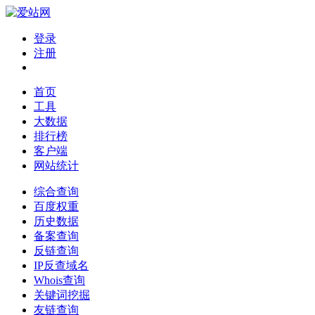
登录
注册
首页
工具
大数据
排行榜
客户端
网站统计
综合查询
百度权重
历史数据
备案查询
反链查询
IP反查域名
Whois查询
关键词挖掘
友链查询