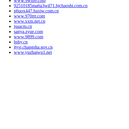
www.9wm9.com
92510185ma6a3wtl71.bjchaoshi.com.cn
p6uox447.baxiw.com.cn
www.970rrr.com
www.xxm.net.cn
jsuacm.cn
sanya.zyue.com
www.9899.com
bsby.cn
jtysj.changsha.gov.cn
www.yuzhaiwu1.net