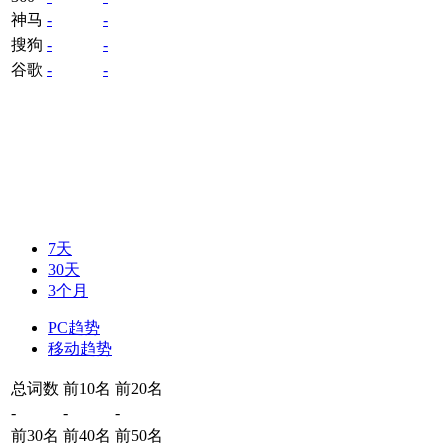
神马
-
-
搜狗
-
-
谷歌
-
-
7天
30天
3个月
PC趋势
移动趋势
总词数
前10名
前20名
-
-
-
前30名
前40名
前50名