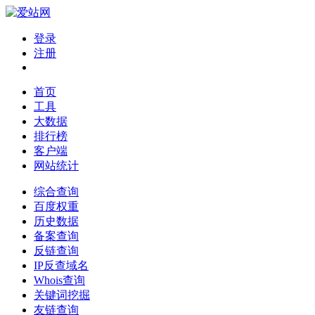
登录
注册
首页
工具
大数据
排行榜
客户端
网站统计
综合查询
百度权重
历史数据
备案查询
反链查询
IP反查域名
Whois查询
关键词挖掘
友链查询