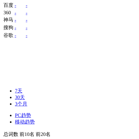
百度
-
-
360
-
-
神马
-
-
搜狗
-
-
谷歌
-
-
7天
30天
3个月
PC趋势
移动趋势
总词数
前10名
前20名