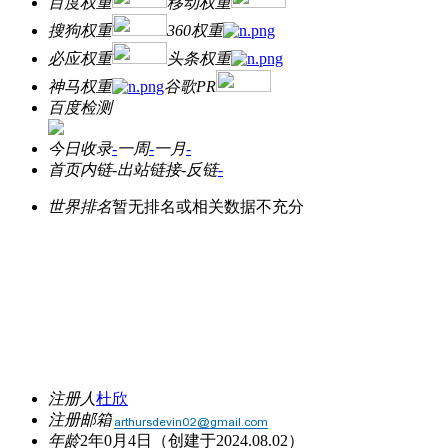
百度权重
移动权重
搜狗权重
360权重
必应权重
头条权重
神马权重
谷歌PR
百度检测
今日收录
-
一周
-
一月
-
首页内链
-
出站链接
-
反链
-
世界排名
暂无排名或相关数据不充分
注册人
杜欣
注册邮箱
年龄
2年0月4日
（创建于2024.08.02）