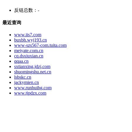
反链总数：
-
最近查询
www.iis7.com
buxbh.wyj193.cn
www-szs567-com.tuita.com
meiyate.com.cn
cq.dsxiuxian.cn
qqaa.cn
sxtianxing.jdzj.com
shuomingshu.net.cn
lsbskc.cn
jackymien.cn
www.runhuihg.com
www.tjpdzx.com