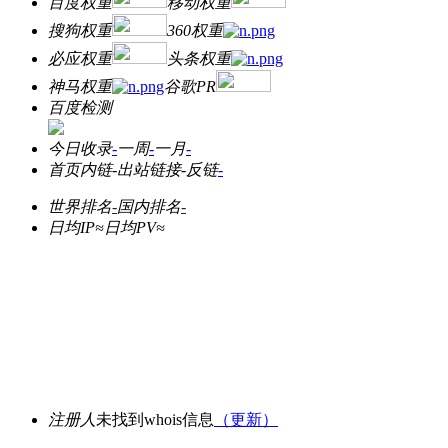
百度权重
移动权重
搜狗权重
360权重
必应权重
头条权重
神马权重
谷歌PR
百度检测
今日收录
-
一周
-
一月
-
首页内链
-
出站链接
-
反链
-
世界排名
-
国内排名
-
日均IP≈
日均PV≈
注册人
未找到whois信息
（更新）