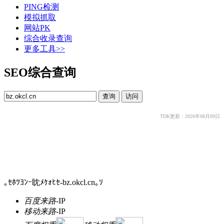
PING检测
模拟抓取
网站PK
综合收录查询
更多工具>>
SEO综合查询
TDK更新：2026年08月09日
｡ｾﾎﾂﾖﾝｰ眈ﾒｹｫﾋｾ-bz.okcl.cn｡ｿ
百度来路
-
IP
移动来路
-
IP