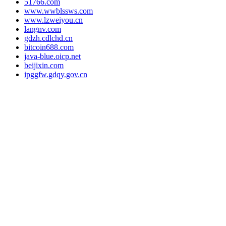
51766.com
www.wwblssws.com
www.lzweiyou.cn
langnv.com
gdzh.cdlchd.cn
bitcoin688.com
java-blue.oicp.net
beijixin.com
ipggfw.gdqy.gov.cn