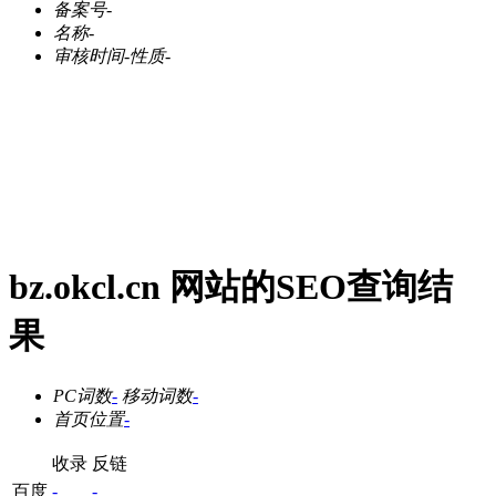
备案号
-
名称
-
审核时间
-
性质
-
bz.okcl.cn 网站的SEO查询结
果
PC词数
-
移动词数
-
首页位置
-
收录
反链
百度
-
-