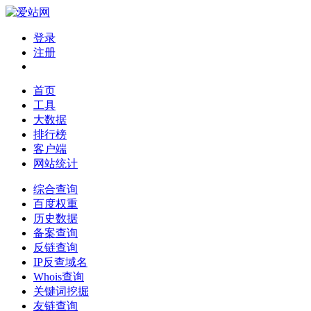
登录
注册
首页
工具
大数据
排行榜
客户端
网站统计
综合查询
百度权重
历史数据
备案查询
反链查询
IP反查域名
Whois查询
关键词挖掘
友链查询