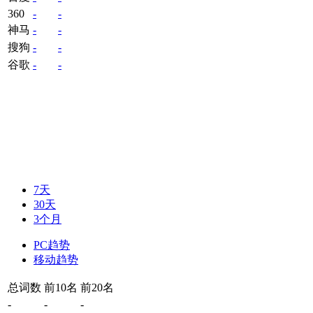
360
-
-
神马
-
-
搜狗
-
-
谷歌
-
-
7天
30天
3个月
PC趋势
移动趋势
总词数
前10名
前20名
-
-
-