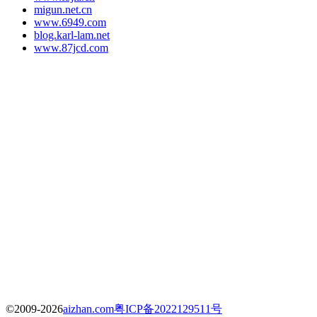
migun.net.cn
www.6949.com
blog.karl-lam.net
www.87jcd.com
©2009-2026
aizhan.com
粤ICP备2022129511号