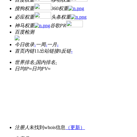
搜狗权重
360权重
必应权重
头条权重
神马权重
谷歌PR
百度检测
今日收录
-
一周
-
一月
-
首页内链
11
出站链接
0
反链
-
世界排名
-
国内排名
-
日均IP≈
日均PV≈
注册人
未找到whois信息
（更新）