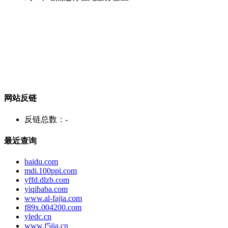
网站反链
反链总数：
-
最近查询
baidu.com
mdi.100ppi.com
yffd.dlzb.com
yiqibaba.com
www.al-fajia.com
f89x.004200.com
yledc.cn
www.f5jia.cn