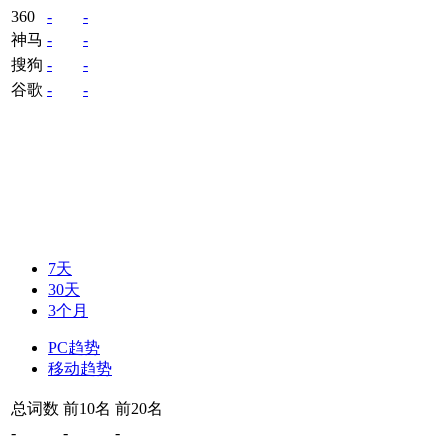
360
-
-
神马
-
-
搜狗
-
-
谷歌
-
-
7天
30天
3个月
PC趋势
移动趋势
总词数
前10名
前20名
-
-
-