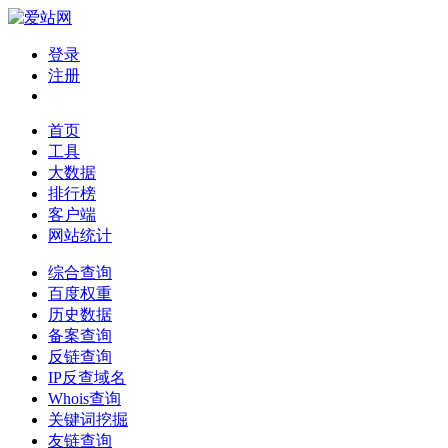
登录
注册
首页
工具
大数据
排行榜
客户端
网站统计
综合查询
百度权重
历史数据
备案查询
反链查询
IP反查域名
Whois查询
关键词挖掘
友链查询