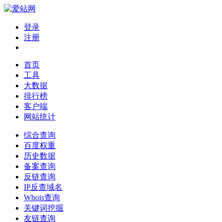
登录
注册
首页
工具
大数据
排行榜
客户端
网站统计
综合查询
百度权重
历史数据
备案查询
反链查询
IP反查域名
Whois查询
关键词挖掘
友链查询