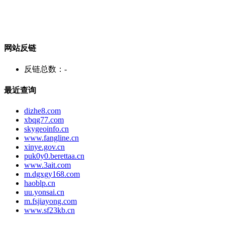
网站反链
反链总数：
-
最近查询
dizhe8.com
xbqg77.com
skygeoinfo.cn
www.fangline.cn
xinye.gov.cn
puk0y0.berettaa.cn
www.3ait.com
m.dgxgy168.com
haoblp.cn
uu.yonsai.cn
m.fsjiayong.com
www.sf23kb.cn