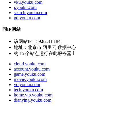
vku.youku.com
i.youku.com
search.youku.com
pd.youku.com
同IP网站
该网站IP：
59.82.31.184
地址：
北京市 阿里云 数据中心
约
15
个站点运行在此服务器上
cloud.youku.com
account.youku.com
game.youku.com
movie.youku.com
vo.youku.com
tech.youku.com
home.vip.youku.com
dianying.youku.com