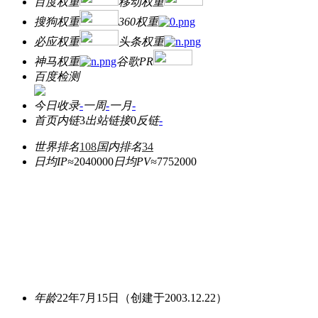
百度权重
移动权重
搜狗权重
360权重
必应权重
头条权重
神马权重
谷歌PR
百度检测
今日收录
-
一周
-
一月
-
首页内链
3
出站链接
0
反链
-
世界排名
108
国内排名
34
日均IP≈
2040000
日均PV≈
7752000
年龄
22年7月15日
（创建于2003.12.22）