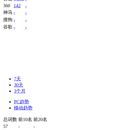
360
142
-
神马
-
-
搜狗
-
-
谷歌
-
-
7天
30天
3个月
PC趋势
移动趋势
总词数
前10名
前20名
57
-
-