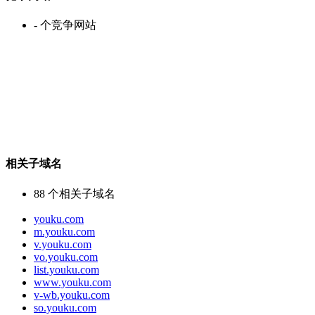
-
个竞争网站
相关子域名
88
个相关子域名
youku.com
m.youku.com
v.youku.com
vo.youku.com
list.youku.com
www.youku.com
v-wb.youku.com
so.youku.com