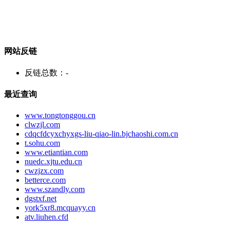
网站反链
反链总数：
-
最近查询
www.tongtonggou.cn
clwzjl.com
cdqcfdcyxchyxgs-liu-qiao-lin.bjchaoshi.com.cn
t.sohu.com
www.etiantian.com
nuedc.xjtu.edu.cn
cwzjzx.com
betterce.com
www.szandly.com
dgstxf.net
york5xr8.mcquayy.cn
atv.liuhen.cfd