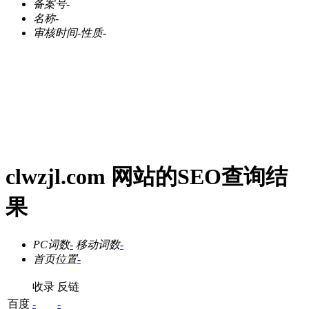
备案号
-
名称
-
审核时间
-
性质
-
clwzjl.com 网站的SEO查询结
果
PC词数
-
移动词数
-
首页位置
-
收录
反链
百度
-
-