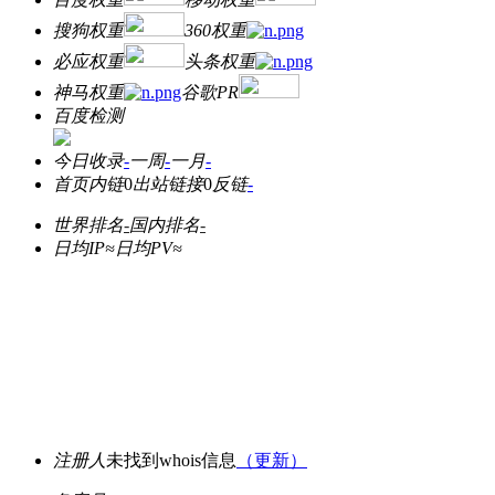
搜狗权重
360权重
必应权重
头条权重
神马权重
谷歌PR
百度检测
今日收录
-
一周
-
一月
-
首页内链
0
出站链接
0
反链
-
世界排名
-
国内排名
-
日均IP≈
日均PV≈
注册人
未找到whois信息
（更新）