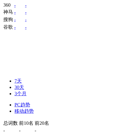
360
-
-
神马
-
-
搜狗
-
-
谷歌
-
-
7天
30天
3个月
PC趋势
移动趋势
总词数
前10名
前20名
-
-
-