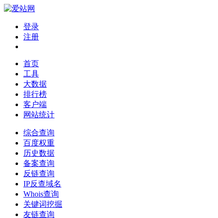
登录
注册
首页
工具
大数据
排行榜
客户端
网站统计
综合查询
百度权重
历史数据
备案查询
反链查询
IP反查域名
Whois查询
关键词挖掘
友链查询