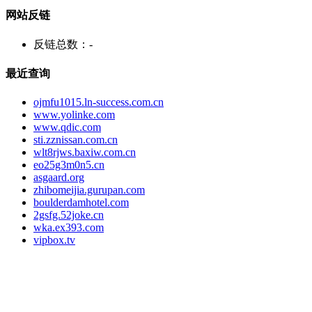
网站反链
反链总数：
-
最近查询
ojmfu1015.ln-success.com.cn
www.yolinke.com
www.qdic.com
sti.zznissan.com.cn
wlt8rjws.baxiw.com.cn
eo25g3m0n5.cn
asgaard.org
zhibomeijia.gurupan.com
boulderdamhotel.com
2gsfg.52joke.cn
wka.ex393.com
vipbox.tv