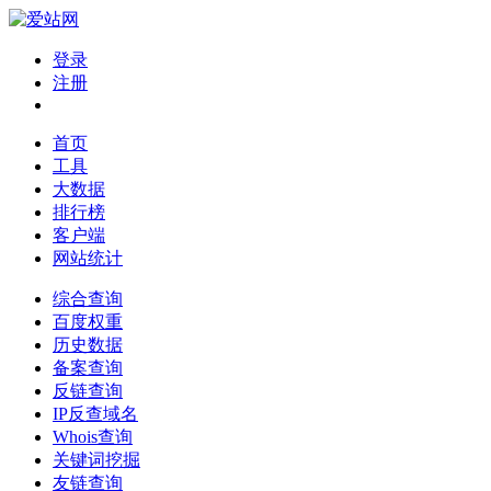
登录
注册
首页
工具
大数据
排行榜
客户端
网站统计
综合查询
百度权重
历史数据
备案查询
反链查询
IP反查域名
Whois查询
关键词挖掘
友链查询