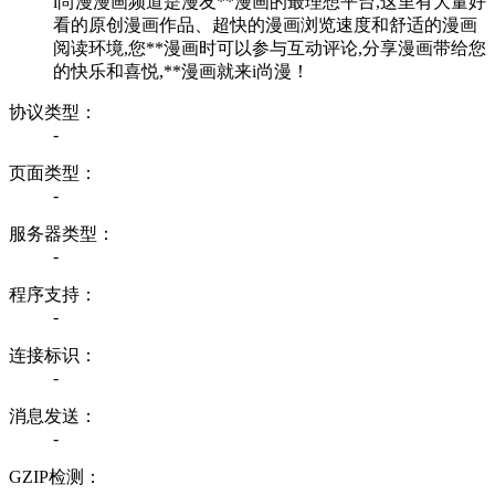
i尚漫漫画频道是漫友**漫画的最理想平台,这里有大量好
看的原创漫画作品、超快的漫画浏览速度和舒适的漫画
阅读环境,您**漫画时可以参与互动评论,分享漫画带给您
的快乐和喜悦,**漫画就来i尚漫！
协议类型：
-
页面类型：
-
服务器类型：
-
程序支持：
-
连接标识：
-
消息发送：
-
GZIP检测：