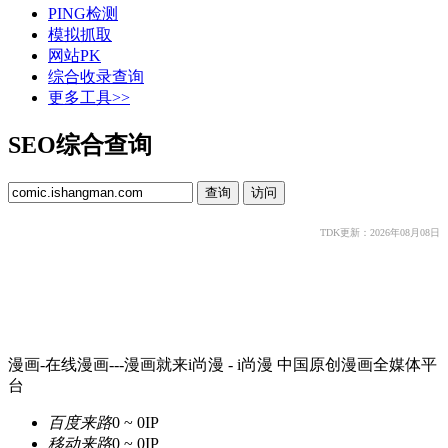
PING检测
模拟抓取
网站PK
综合收录查询
更多工具>>
SEO综合查询
TDK更新：2026年08月08日
漫画-在线漫画---漫画就来i尚漫 - i尚漫 中国原创漫画全媒体平
台
百度来路
0 ~ 0
IP
移动来路
0 ~ 0
IP