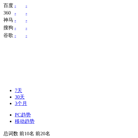
百度
-
-
360
-
-
神马
-
-
搜狗
-
-
谷歌
-
-
7天
30天
3个月
PC趋势
移动趋势
总词数
前10名
前20名