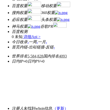
百度权重
移动权重
搜狗权重
360权重
必应权重
头条权重
神马权重
谷歌PR
百度检测
0 未知
详细Api >
今日收录
-
一周
-
一月
-
首页内链
-
出站链接
-
反链
-
世界排名
5,584,828
国内排名
4093
日均IP≈
0
日均PV≈
0
注册人
未找到whois信息
（更新）