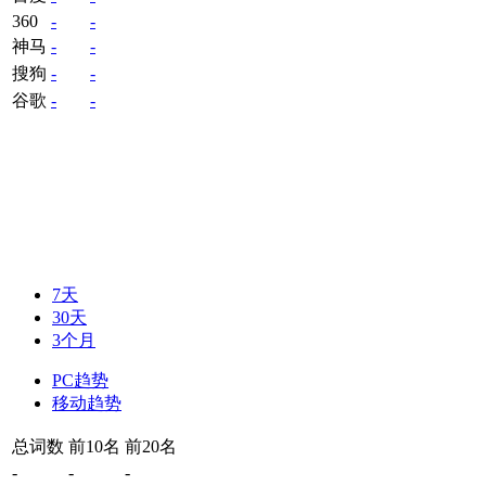
360
-
-
神马
-
-
搜狗
-
-
谷歌
-
-
7天
30天
3个月
PC趋势
移动趋势
总词数
前10名
前20名
-
-
-