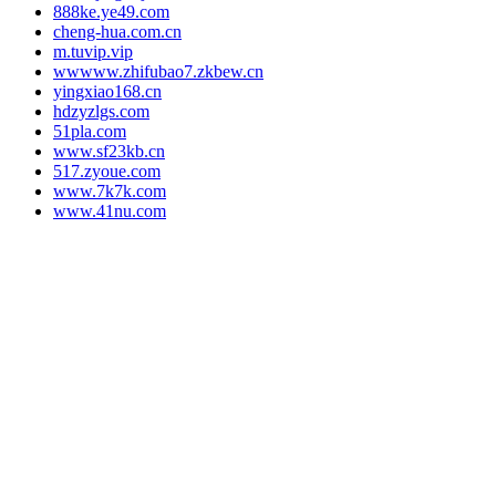
888ke.ye49.com
cheng-hua.com.cn
m.tuvip.vip
wwwww.zhifubao7.zkbew.cn
yingxiao168.cn
hdzyzlgs.com
51pla.com
www.sf23kb.cn
517.zyoue.com
www.7k7k.com
www.41nu.com