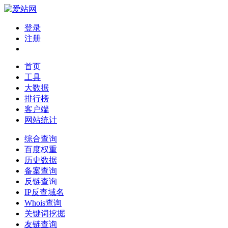
登录
注册
首页
工具
大数据
排行榜
客户端
网站统计
综合查询
百度权重
历史数据
备案查询
反链查询
IP反查域名
Whois查询
关键词挖掘
友链查询