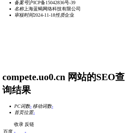
备案号
沪ICP备15042836号-39
名称
上海蓝蝎网络科技有限公司
审核时间
2024-11-18
性质
企业
compete.uo0.cn 网站的SEO查
询结果
PC词数
-
移动词数
-
首页位置
-
收录
反链
百度
-
-