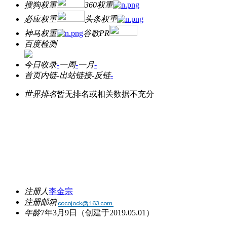
搜狗权重
360权重
必应权重
头条权重
神马权重
谷歌PR
百度检测
今日收录
-
一周
-
一月
-
首页内链
-
出站链接
-
反链
-
世界排名
暂无排名或相关数据不充分
注册人
李金宗
注册邮箱
年龄
7年3月9日
（创建于2019.05.01）