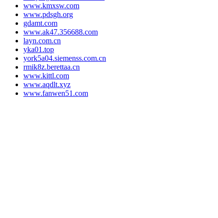
www.kmxsw.com
www.pdsgh.org
gdamt.com
www.ak47.356688.com
layn.com.cn
yka01.top
york5a04.siemenss.com.cn
rmik8z.berettaa.cn
www.kittl.com
www.aqdlt.xyz
www.fanwen51.com