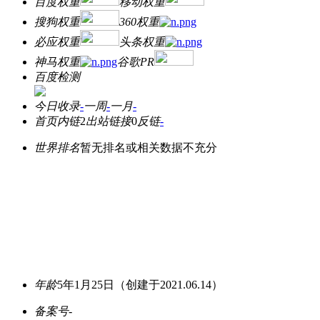
百度权重
移动权重
搜狗权重
360权重
必应权重
头条权重
神马权重
谷歌PR
百度检测
今日收录
-
一周
-
一月
-
首页内链
2
出站链接
0
反链
-
世界排名
暂无排名或相关数据不充分
年龄
5年1月25日
（创建于2021.06.14）
备案号
-