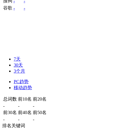
搜狗
-
-
谷歌
-
-
7天
30天
3个月
PC趋势
移动趋势
总词数
前10名
前20名
-
-
-
前30名
前40名
前50名
-
-
-
排名关键词