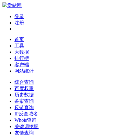
登录
注册
首页
工具
大数据
排行榜
客户端
网站统计
综合查询
百度权重
历史数据
备案查询
反链查询
IP反查域名
Whois查询
关键词挖掘
友链查询