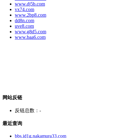
www.dj5b.com
vx74.com
www.2bp8.com
dd8n.com
uve8.com
www.g8d5.com
www.baa6.com
网站反链
反链总数：
-
最近查询
bbs.jd1g.nakamura33.com