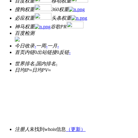
百度权重
移动权重
搜狗权重
360权重
必应权重
头条权重
神马权重
谷歌PR
百度检测
今日收录
-
一周
-
一月
-
首页内链
0
出站链接
0
反链
-
世界排名
-
国内排名
-
日均IP≈
日均PV≈
注册人
未找到whois信息
（更新）