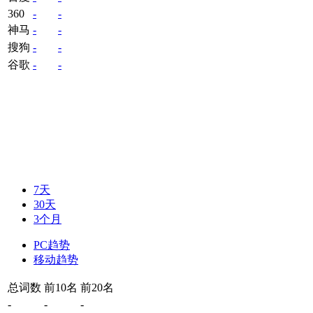
360
-
-
神马
-
-
搜狗
-
-
谷歌
-
-
7天
30天
3个月
PC趋势
移动趋势
总词数
前10名
前20名
-
-
-