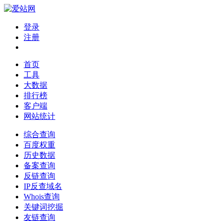
登录
注册
首页
工具
大数据
排行榜
客户端
网站统计
综合查询
百度权重
历史数据
备案查询
反链查询
IP反查域名
Whois查询
关键词挖掘
友链查询