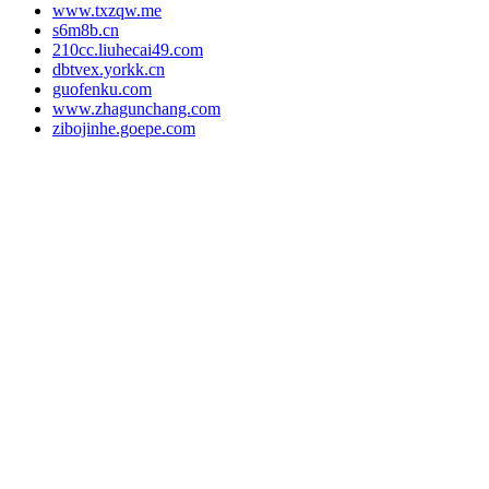
www.txzqw.me
s6m8b.cn
210cc.liuhecai49.com
dbtvex.yorkk.cn
guofenku.com
www.zhagunchang.com
zibojinhe.goepe.com