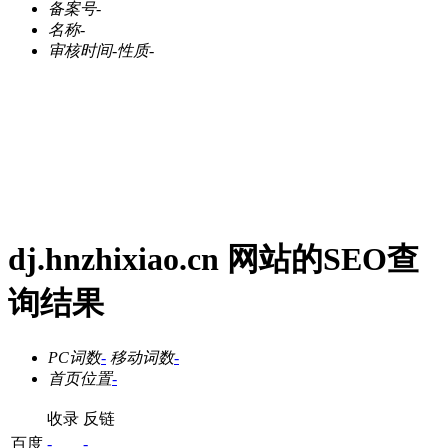
备案号
-
名称
-
审核时间
-
性质
-
dj.hnzhixiao.cn 网站的SEO查
询结果
PC词数
-
移动词数
-
首页位置
-
收录
反链
百度
-
-