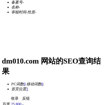
备案号
-
名称
-
审核时间
-
性质
-
dm010.com 网站的SEO查询结
果
PC词数
0
移动词数
0
首页位置
1
收录
反链
百度
25,800
-