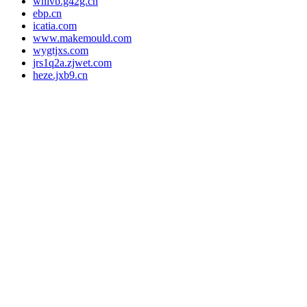
wnivb.g42g.cn
ebp.cn
icatia.com
www.makemould.com
wygtjxs.com
jrs1q2a.zjwet.com
heze.jxb9.cn