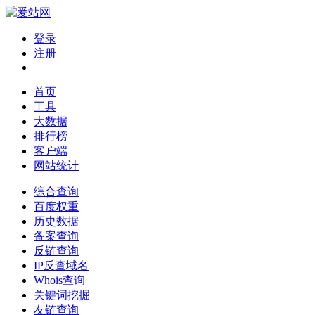
登录
注册
首页
工具
大数据
排行榜
客户端
网站统计
综合查询
百度权重
历史数据
备案查询
反链查询
IP反查域名
Whois查询
关键词挖掘
友链查询