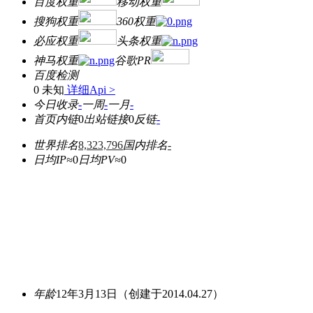
百度权重
移动权重
搜狗权重
360权重
必应权重
头条权重
神马权重
谷歌PR
百度检测
0 未知
详细Api >
今日收录
-
一周
-
一月
-
首页内链
0
出站链接
0
反链
-
世界排名
8,323,796
国内排名
-
日均IP≈
0
日均PV≈
0
年龄
12年3月13日
（创建于2014.04.27）