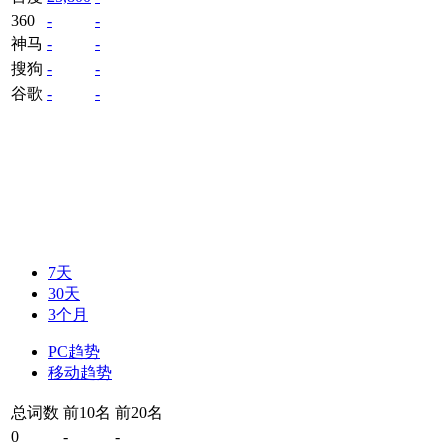
360
-
-
神马
-
-
搜狗
-
-
谷歌
-
-
7天
30天
3个月
PC趋势
移动趋势
总词数
前10名
前20名
0
-
-