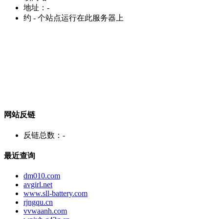
地址：
-
约
-
个站点运行在此服务器上
网站反链
反链总数：
-
最近查询
dm010.com
avgirl.net
www.sll-battery.com
rjngqu.cn
vvwaanh.com